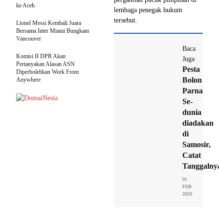
ke Aceh
lembaga penegak hukum
tersebut.
Lionel Messi Kembali Juara
Bersama Inter Miami Bungkam
Vancouver
Baca
Komisi II DPR Akan
Juga
Pertanyakan Alasan ASN
Pesta
Diperbolehkan Work From
Bolon
Anywhere
Parna
Se-
dunia
diadakan
di
Samosir,
Catat
Tanggalny
01
FEB
2020