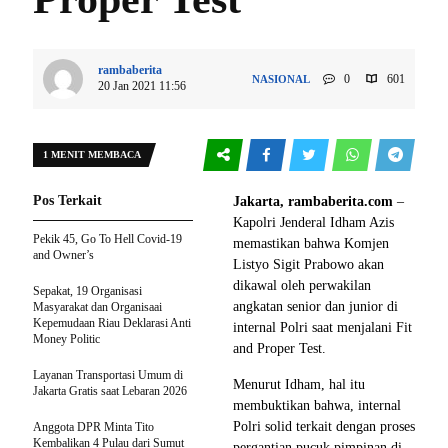
rambaberita
0
601
NASIONAL
20 Jan 2021 11:56
1 MENIT MEMBACA
Pos Terkait
Jakarta, rambaberita.com
–
Kapolri Jenderal Idham Azis
Pekik 45, Go To Hell Covid-19
memastikan bahwa Komjen
and Owner’s
Listyo Sigit Prabowo akan
dikawal oleh perwakilan
Sepakat, 19 Organisasi
angkatan senior dan junior di
Masyarakat dan Organisaai
Kepemudaan Riau Deklarasi Anti
internal Polri saat menjalani Fit
Money Politic
and Proper Test.
Layanan Transportasi Umum di
Menurut Idham, hal itu
Jakarta Gratis saat Lebaran 2026
membuktikan bahwa, internal
Polri solid terkait dengan proses
Anggota DPR Minta Tito
Kembalikan 4 Pulau dari Sumut
pergantian pucuk pimpinan di