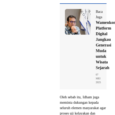
Baca
Juga
Wamenkom
Platform
Digital
Jangkau
Generasi
Muda
untuk
Wisata
Sejarah
07
MEI
2025
Oleh sebab itu, Idham juga
meminta dukungan kepada
seluruh elemen masyarakat agar
proses uji kelayakan dan