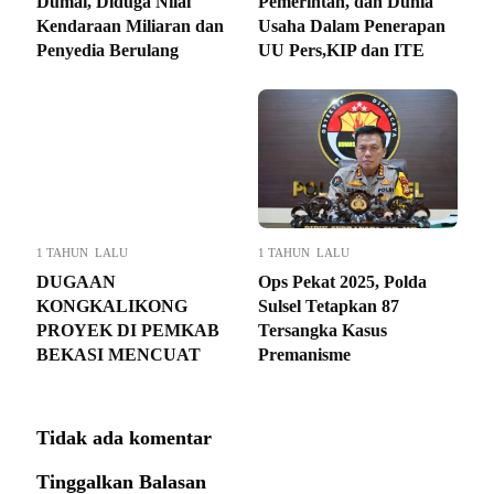
Dumai, Diduga Nilai
Pemerintah, dan Dunia
Kendaraan Miliaran dan
Usaha Dalam Penerapan
Penyedia Berulang
UU Pers,KIP dan ITE
1 TAHUN LALU
1 TAHUN LALU
DUGAAN
Ops Pekat 2025, Polda
KONGKALIKONG
Sulsel Tetapkan 87
PROYEK DI PEMKAB
Tersangka Kasus
BEKASI MENCUAT
Premanisme
Tidak ada komentar
Tinggalkan Balasan