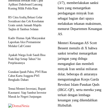
Intelektual Berikan Hak Cipta
(3/7), memberlakukan sanksi
Aplikasi Dahsboard Lancang
baru yang menargetkan
Kuning Milik Polda Riau
perdagangan minyak Iran
RS Citra Arafiq Bekasi Gelar
sebagai bagian dari upaya
Sosialisasi dan Cek Kesehatan
melakukan tekanan maksimum,
Gratis untuk Jamaah Majelis
menurut Departemen Keuangan
Taqlim di Tambun Selatan
AS.
Kadiv Humas Ajak Masyarakat
Laporkan Aksi Premanisme
Menteri Keuangan AS Scott
Melalui Call Center
Bessent menulis di X bahwa
sanksi tersebut menargetkan
Apakah Warga Arab Saudi Bisa
jaringan yang diduga
Naik Haji Setiap Tahun? Ini
Penjelasannya
mengangkut dan membeli
minyak Iran senilai miliaran
Gunakan Ijazah Palsu, PWI Riau
dolar, beberapa di antaranya
Cabut Kartu Anggota PWI
menguntungkan Korps Garda
Bengkalis Dahari
Revolusi Islam-Pasukan Quds
Temui Menteri Investasi, Bupati
(IRGC-QF), serta mereka yang
Kasmarni: Siap Sambut Investor
terkait dengan lembaga
Masuk ke Negeri Junjungan
keuangan yang dikendalikan
Hizbullah.