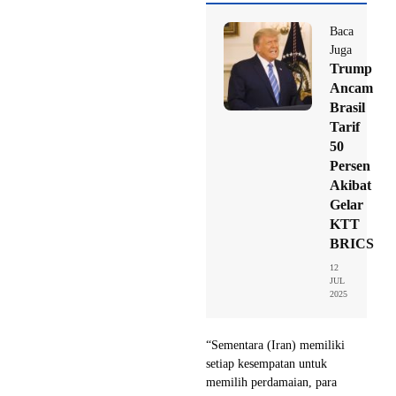
Baca
Juga
Trump
Ancam
Brasil
Tarif
50
Persen
Akibat
Gelar
KTT
BRICS
12
JUL
2025
“Sementara (Iran) memiliki
setiap kesempatan untuk
memilih perdamaian, para