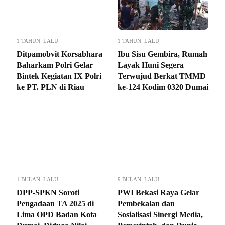
1 TAHUN LALU
1 TAHUN LALU
Ditpamobvit Korsabhara
Ibu Sisu Gembira, Rumah
Baharkam Polri Gelar
Layak Huni Segera
Bintek Kegiatan IX Polri
Terwujud Berkat TMMD
ke PT. PLN di Riau
ke-124 Kodim 0320 Dumai
1 BULAN LALU
9 BULAN LALU
DPP-SPKN Soroti
PWI Bekasi Raya Gelar
Pengadaan TA 2025 di
Pembekalan dan
Lima OPD Badan Kota
Sosialisasi Sinergi Media,