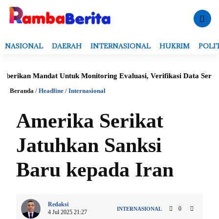
NASIONAL
DAERAH
INTERNASIONAL
HUKRIM
POLI
n Mandat Untuk Monitoring Evaluasi, Verifikasi Data Serta Penerb
Beranda
/
Headline
/
Internasional
Amerika Serikat
Jatuhkan Sanksi
Baru kepada Iran
Redaksi
0
INTERNASIONAL
4 Jul 2025 21:27