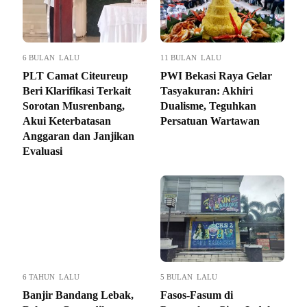
6 BULAN LALU
11 BULAN LALU
PLT Camat Citeureup
PWI Bekasi Raya Gelar
Beri Klarifikasi Terkait
Tasyakuran: Akhiri
Sorotan Musrenbang,
Dualisme, Teguhkan
Akui Keterbatasan
Persatuan Wartawan
Anggaran dan Janjikan
Evaluasi
6 TAHUN LALU
5 BULAN LALU
Banjir Bandang Lebak,
Fasos-Fasum di