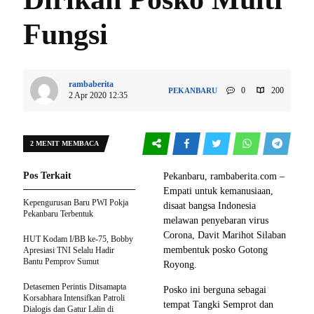
Fungsi
rambaberita
0
200
PEKANBARU
2 Apr 2020 12:35
2 MENIT MEMBACA
Pos Terkait
Pekanbaru, rambaberita.com –
Empati untuk kemanusiaan,
Kepengurusan Baru PWI Pokja
disaat bangsa Indonesia
Pekanbaru Terbentuk
melawan penyebaran virus
Corona, Davit Marihot Silaban
HUT Kodam I/BB ke-75, Bobby
membentuk posko Gotong
Apresiasi TNI Selalu Hadir
Bantu Pemprov Sumut
Royong.
Detasemen Perintis Ditsamapta
Posko ini berguna sebagai
Korsabhara Intensifkan Patroli
tempat Tangki Semprot dan
Dialogis dan Gatur Lalin di