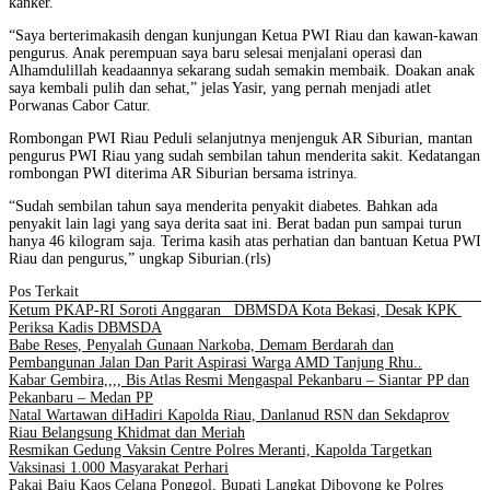
kanker.
“Saya berterimakasih dengan kunjungan Ketua PWI Riau dan kawan-kawan
pengurus. Anak perempuan saya baru selesai menjalani operasi dan
Alhamdulillah keadaannya sekarang sudah semakin membaik. Doakan anak
saya kembali pulih dan sehat,” jelas Yasir, yang pernah menjadi atlet
Porwanas Cabor Catur.
Rombongan PWI Riau Peduli selanjutnya menjenguk AR Siburian, mantan
pengurus PWI Riau yang sudah sembilan tahun menderita sakit. Kedatangan
rombongan PWI diterima AR Siburian bersama istrinya.
“Sudah sembilan tahun saya menderita penyakit diabetes. Bahkan ada
penyakit lain lagi yang saya derita saat ini. Berat badan pun sampai turun
hanya 46 kilogram saja. Terima kasih atas perhatian dan bantuan Ketua PWI
Riau dan pengurus,” ungkap Siburian.(rls)
Pos Terkait
Ketum PKAP-RI Soroti Anggaran DBMSDA Kota Bekasi, Desak KPK
Periksa Kadis DBMSDA
Babe Reses, Penyalah Gunaan Narkoba, Demam Berdarah dan
Pembangunan Jalan Dan Parit Aspirasi Warga AMD Tanjung Rhu..
Kabar Gembira,,,, Bis Atlas Resmi Mengaspal Pekanbaru – Siantar PP dan
Pekanbaru – Medan PP
Natal Wartawan diHadiri Kapolda Riau, Danlanud RSN dan Sekdaprov
Riau Belangsung Khidmat dan Meriah
Resmikan Gedung Vaksin Centre Polres Meranti, Kapolda Targetkan
Vaksinasi 1.000 Masyarakat Perhari
Pakai Baju Kaos Celana Ponggol, Bupati Langkat Diboyong ke Polres