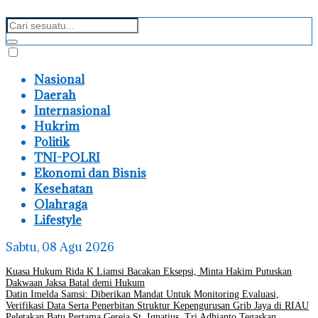
Nasional
Daerah
Internasional
Hukrim
Politik
TNI-POLRI
Ekonomi dan Bisnis
Kesehatan
Olahraga
Lifestyle
Sabtu, 08 Agu 2026
Kuasa Hukum Rida K Liamsi Bacakan Eksepsi, Minta Hakim Putuskan
Dakwaan Jaksa Batal demi Hukum
Datin Imelda Samsi: Diberikan Mandat Untuk Monitoring Evaluasi,
Verifikasi Data Serta Penerbitan Struktur Kepengurusan Grib Jaya di RIAU
Peletakan Batu Pertama Gereja St. Ignatius, Tri Adhianto Tegaskan