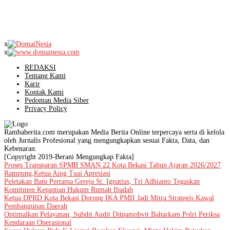
x
x
REDAKSI
Tentang Kami
Karir
Kontak Kami
Pedoman Media Siber
Privacy Policy
Rambaberita.com merupakan Media Berita Online terpercaya serta di kelola
oleh Jurnalis Profesional yang mengungkapkan sesuai Fakta, Data, dan
Kebenaran.
[Copyright 2019-Berani Mengungkap Fakta]
Proses Transparan SPMB SMAN 22 Kota Bekasi Tahun Ajaran 2026/2027
Rampung,Ketua Aing Tuai Apresiasi
Peletakan Batu Pertama Gereja St. Ignatius, Tri Adhianto Tegaskan
Komitmen Kepastian Hukum Rumah Ibadah
Ketua DPRD Kota Bekasi Dorong IKA PMII Jadi Mitra Strategis Kawal
Pembangunan Daerah
Optimalkan Pelayanan, Subdit Audit Ditpamobvit Baharkam Polri Periksa
Kendaraan Operasional