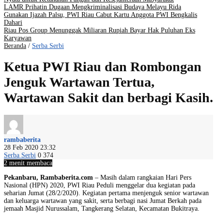
LAMR Prihatin Dugaan Mengkriminalisasi Budaya Melayu Rida
Gunakan Ijazah Palsu, PWI Riau Cabut Kartu Anggota PWI Bengkalis
Dahari
Riau Pos Group Menunggak Miliaran Rupiah Bayar Hak Puluhan Eks
Karyawan
Beranda
/
Serba Serbi
Ketua PWI Riau dan Rombongan
Jenguk Wartawan Tertua,
Wartawan Sakit dan berbagi Kasih.
rambaberita
28 Feb 2020 23:32
Serba Serbi
0
374
2 menit membaca
Pekanbaru, Rambaberita.com
– Masih dalam rangkaian Hari Pers
Nasional (HPN) 2020, PWI Riau Peduli menggelar dua kegiatan pada
seharian Jumat (28/2/2020). Kegiatan pertama menjenguk senior wartawan
dan keluarga wartawan yang sakit, serta berbagi nasi Jumat Berkah pada
jemaah Masjid Nurussalam, Tangkerang Selatan, Kecamatan Bukitraya.