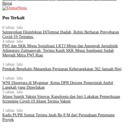
Binjai
Pos Terkait
6 tahun lalu
Semprotkan Disinfektan DiTempat Ibadah, Robin Berharap Penyebaran
Covid-19 Terputus.
4 tahun lalu
PWI dan SKK Migas Sosialisasi LKTJ Migas dan Anugerah Jurnalistik
Adinegoro Zulmansyah: Terima Kasih SKK Migas Sumbagut Sudah
Menjadi Mitra PWI Riau
1 tahun lalu
Pemkab Bengkalis Matangkan Persiapan Keberangkatan 362 Jamaah Haji
1 tahun lalu
WNI Dipenjara di Myanmar, Ketua DPR Dorong Pemerintah Ambil
Langkah yang Diperlukan
5 tahun lalu
Jelang Suntik Vaksin Sinovac Kapolresta dan Istri Lakukan Pemeriksaan
Screening Covid-19 Jelang Terima Vaksin
1 tahun lalu
Kadis PUPR Sumut Terima Jatah Rp 8 M dari Perusahaan Pemenang
Proyek