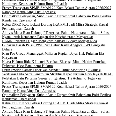
Komitmen Kepastian Hukum Rumah Ibadah
Proses Transparan SPMB SMAN 22 Kota Bekasi Tahun Ajaran 2026/2027
Rampung,Ketua Aing Tuai Apresiasi
Optimalkan Pelayanan, Subdit Audit Ditpamobvit Baharkam Polri Periksa
Kendaraan Operasional
Ketua DPRD Kota Bekasi Dorong IKA PMII Jadi Mitra Strategis Kawal
Pembangunan Daerah
Aktivis Muda Riau Dukung PT Agrinas Palma Nusantara di Riau, Solusi
Nyata untuk Ketahanan Pangan dan Kesejahteraan Masyarakat
LAMR Prihatin Dugaan Mengkriminalisasi Budaya Melayu Rida
Gunakan Ijazah Palsu, PWI Riau Cabut Kartu Anggota PWI Bengkalis
Dahari
Riau Pos Group Menunggak Miliaran Rupiah Bayar Hak Puluhan Eks
Karyawan
Kuasa Hukum Rida K Liamsi Bacakan Eksepsi, Minta Hakim Putuskan
Dakwaan Jaksa Batal demi Hukum
Datin Imelda Samsi: Diberikan Mandat Untuk Monitoring Evaluasi,
Verifikasi Data Serta Penerbitan Struktur Kepengurusan Grib Jaya di RIAU
Peletakan Batu Pertama Gereja St. Ignatius, Tri Adhianto Tegaskan
Komitmen Kepastian Hukum Rumah Ibadah
Proses Transparan SPMB SMAN 22 Kota Bekasi Tahun Ajaran 2026/2027
Rampung,Ketua Aing Tuai Apresiasi
Optimalkan Pelayanan, Subdit Audit Ditpamobvit Baharkam Polri Periksa
Kendaraan Operasional
Ketua DPRD Kota Bekasi Dorong IKA PMII Jadi Mitra Strategis Kawal
Pembangunan Daerah
Aktivis Muda Riau Dukung PT Agrinas Palma Nusantara di Riau, Solusi
Nyata untuk Ketahanan Pangan dan Kesejahteraan Masyarakat