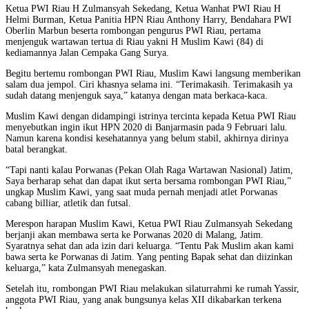
Ketua PWI Riau H Zulmansyah Sekedang, Ketua Wanhat PWI Riau H
Helmi Burman, Ketua Panitia HPN Riau Anthony Harry, Bendahara PWI
Oberlin Marbun beserta rombongan pengurus PWI Riau, pertama
menjenguk wartawan tertua di Riau yakni H Muslim Kawi (84) di
kediamannya Jalan Cempaka Gang Surya.
Begitu bertemu rombongan PWI Riau, Muslim Kawi langsung memberikan
salam dua jempol. Ciri khasnya selama ini. “Terimakasih. Terimakasih ya
sudah datang menjenguk saya,” katanya dengan mata berkaca-kaca.
Muslim Kawi dengan didampingi istrinya tercinta kepada Ketua PWI Riau
menyebutkan ingin ikut HPN 2020 di Banjarmasin pada 9 Februari lalu.
Namun karena kondisi kesehatannya yang belum stabil, akhirnya dirinya
batal berangkat.
“Tapi nanti kalau Porwanas (Pekan Olah Raga Wartawan Nasional) Jatim,
Saya berharap sehat dan dapat ikut serta bersama rombongan PWI Riau,”
ungkap Muslim Kawi, yang saat muda pernah menjadi atlet Porwanas
cabang billiar, atletik dan futsal.
Merespon harapan Muslim Kawi, Ketua PWI Riau Zulmansyah Sekedang
berjanji akan membawa serta ke Porwanas 2020 di Malang, Jatim.
Syaratnya sehat dan ada izin dari keluarga. “Tentu Pak Muslim akan kami
bawa serta ke Porwanas di Jatim. Yang penting Bapak sehat dan diizinkan
keluarga,” kata Zulmansyah menegaskan.
Setelah itu, rombongan PWI Riau melakukan silaturrahmi ke rumah Yassir,
anggota PWI Riau, yang anak bungsunya kelas XII dikabarkan terkena