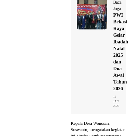
Baca
Juga
PWI
Bekasi
Raya
Gelar
Ibadah
Natal
2025
dan
Doa
Awal
Tahun
2026
15
JAN
2026
Kepala Desa Wonosari,
Suswanto, mengatakan kegiatan