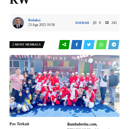
Redaksi
0
245
DAERAH
23 Agu 2025 10:58
2 MENIT MEMBACA
Pos Terkait
Rambaberita.com,