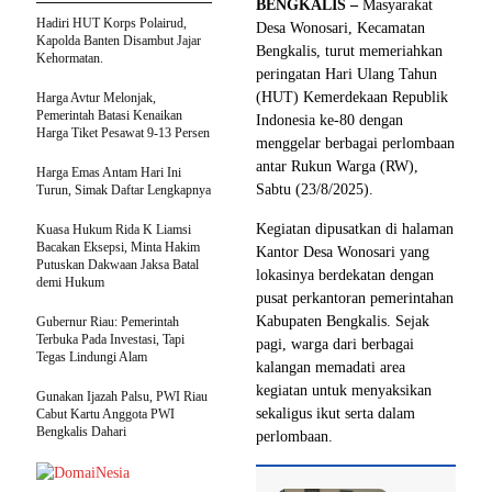
BENGKALIS –
Masyarakat
Hadiri HUT Korps Polairud,
Desa Wonosari, Kecamatan
Kapolda Banten Disambut Jajar
Bengkalis, turut memeriahkan
Kehormatan.
peringatan Hari Ulang Tahun
(HUT) Kemerdekaan Republik
Harga Avtur Melonjak,
Pemerintah Batasi Kenaikan
Indonesia ke-80 dengan
Harga Tiket Pesawat 9-13 Persen
menggelar berbagai perlombaan
antar Rukun Warga (RW),
Harga Emas Antam Hari Ini
Sabtu (23/8/2025).
Turun, Simak Daftar Lengkapnya
Kegiatan dipusatkan di halaman
Kuasa Hukum Rida K Liamsi
Bacakan Eksepsi, Minta Hakim
Kantor Desa Wonosari yang
Putuskan Dakwaan Jaksa Batal
lokasinya berdekatan dengan
demi Hukum
pusat perkantoran pemerintahan
Kabupaten Bengkalis. Sejak
Gubernur Riau: Pemerintah
Terbuka Pada Investasi, Tapi
pagi, warga dari berbagai
Tegas Lindungi Alam
kalangan memadati area
kegiatan untuk menyaksikan
Gunakan Ijazah Palsu, PWI Riau
sekaligus ikut serta dalam
Cabut Kartu Anggota PWI
Bengkalis Dahari
perlombaan.