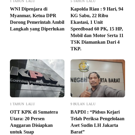
1 TAHUN LALU
5 TAHUN LALU
WNI Dipenjara di
Kapolda Riau : 9 Hari, 94
Myanmar, Ketua DPR
KG Sabu, 22 Ribu
Dorong Pemerintah Ambil
Ekastasi, 1 Unit
Langkah yang Diperlukan
Speedboad 60 PK, 15 HP,
Mobil dan Motor Serta 11
TSK Diamankan Dari 4
TKP.
1 TAHUN LALU
9 BULAN LALU
OTT KPK di Sumatera
BAPDI : “Pidsus Kejari
Utara: 20 Persen
Telah Periksa Pengelolaan
Anggaran Disiapkan
Aset Sudin LH Jakarta
untuk Suap
Barat”