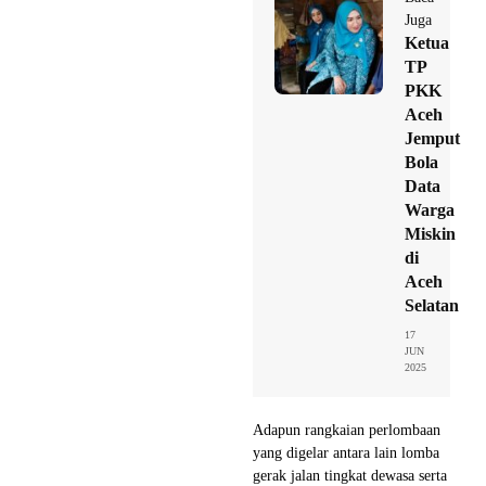
Juga
Ketua
TP
PKK
Aceh
Jemput
Bola
Data
Warga
Miskin
di
Aceh
Selatan
17
JUN
2025
Adapun rangkaian perlombaan
yang digelar antara lain lomba
gerak jalan tingkat dewasa serta