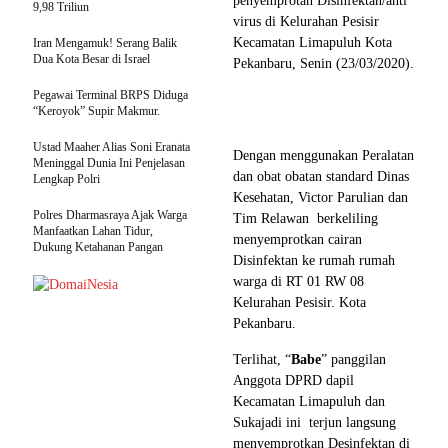
penyemprotan Disinfektan/anti
9,98 Triliun
virus di Kelurahan Pesisir
Kecamatan Limapuluh Kota
Iran Mengamuk! Serang Balik
Dua Kota Besar di Israel
Pekanbaru, Senin (23/03/2020).
Pegawai Terminal BRPS Diduga
“Keroyok” Supir Makmur.
Ustad Maaher Alias Soni Eranata
Dengan menggunakan Peralatan
Meninggal Dunia Ini Penjelasan
dan obat obatan standard Dinas
Lengkap Polri
Kesehatan, Victor Parulian dan
Polres Dharmasraya Ajak Warga
Tim Relawan berkeliling
Manfaatkan Lahan Tidur,
menyemprotkan cairan
Dukung Ketahanan Pangan
Disinfektan ke rumah rumah
warga di RT 01 RW 08
Kelurahan Pesisir. Kota
Pekanbaru.
Terlihat, “
Babe
” panggilan
Anggota DPRD dapil
Kecamatan Limapuluh dan
Sukajadi ini terjun langsung
menyemprotkan Desinfektan di