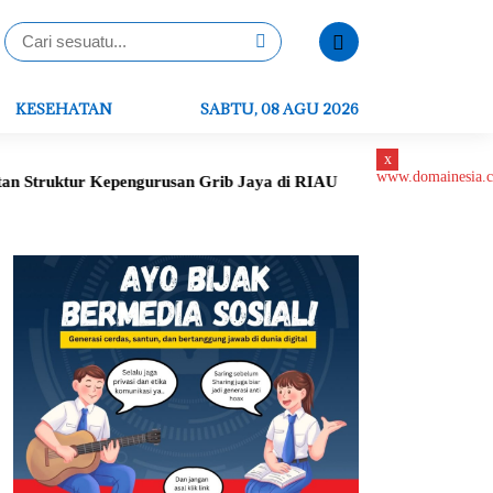
KESEHATAN
SABTU, 08 AGU 2026
x
pengurusan Grib Jaya di RIAU
Peletakan Batu Pertama Gereja 