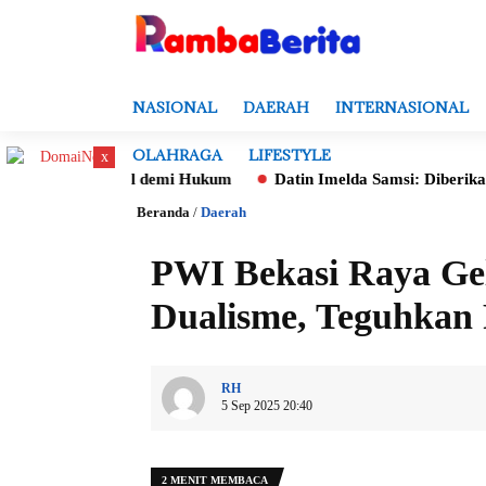
NASIONAL
DAERAH
INTERNASIONAL
OLAHRAGA
LIFESTYLE
x
al demi Hukum
Datin Imelda Samsi: Diberikan Mandat Untuk M
Beranda
/
Daerah
PWI Bekasi Raya Gel
Dualisme, Teguhkan
RH
5 Sep 2025 20:40
2 MENIT MEMBACA