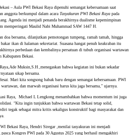
ekasi – Aula PWI Bekasi Raya dipenuhi semangat kebersamaan saat
dan anggota berkumpul dalam acara
Tasyakuran PWI Bekasi Raya
pada
siang. Agenda ini menjadi penanda berakhirnya dualisme kepemimpinan
um memperingati Maulid Nabi Muhammad SAW 1447 H.
an doa bersama, dilanjutkan pemotongan tumpeng, ramah tamah, hingga
i bakar ikan di halaman sekretariat. Suasana hangat penuh keakraban itu
khirnya perbedaan dan kembalinya persatuan di tubuh organisasi wartawan
an Kabupaten Bekasi.
Raya,Ade Muksin,S.H.,menegaskan bahwa kegiatan ini bukan sekadar
ernyataan sikap bersama.
elesai. Mari kita songsong babak baru dengan semangat kebersamaan. PWI
 wartawan, dan marwah organisasi harus kita jaga bersama,” ujarnya.
ekasi Raya, Michael L Lengkong menambahkan bahwa momentum ini juga
olidasi. “Kita ingin tunjukkan bahwa wartawan Bekasi tetap solid,
rdiri tegak sebagai mitra kritis sekaligus konstruktif bagi masyarakat dan
ya.
I Bekasi Raya, Hendri Siregar ,menilai tasyakuran ini menjadi
pasca Kongres PWI pada 30 Agustus 2025 yang berhasil mengakhiri