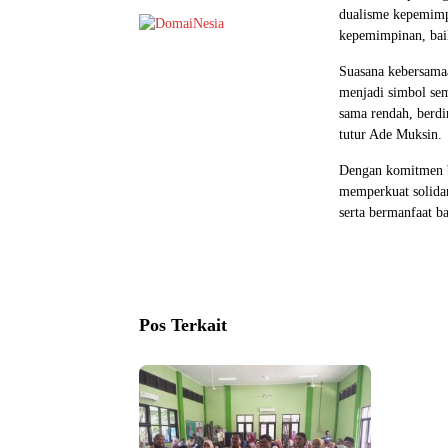
dualisme kepemimpi
kepemimpinan, baik
Suasana kebersama
menjadi simbol se
sama rendah, berdir
tutur Ade Muksin.
Dengan komitmen b
memperkuat solidar
serta bermanfaat b
Pos Terkait