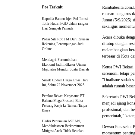
Pos Terkait
Rambaberita.com,B
ratusan pengurus 
Kapolda Banten Irjen Pol Tomsi
Jumat (5/9/2025) 
Tohir Hadiri FGD dalam rangka
sekaligus moment
Hari Sumpah Pemuda
Acara dibuka deng
Polisi Sita Rp61 M Dari Ratusan
ditutup dengan ses
Rekening Penampungan Judi
Online
melambangkan bera
terbesar di Kota d
Mendagri: Pertumbuhan
Ekonomi Jadi Indikator Utama
Ketua PWI Bekasi 
Maju atau Mundur Suatu Daerah
seremoni, tetapi p
“Dualisme sudah s
Simak Update Harga Emas Hari
Ini, Sabtu 22 November 2025
adalah rumah besar
Pemkot Bekasi Kerjasama PT
Sekretaris PWI B
Bahana Mega Prestasi, Buka
menjadi ajang kons
Peluang Kerja ke Taiwan Tanpa
profesional, dan be
Biaya
pemerintah,” katan
Hadiri Pertemuan ASEAN,
Mendikdasmen Berkomitmen
Dewan Penasehat PW
Mitigasi Anak Tidak Sekolah
momentum penting 