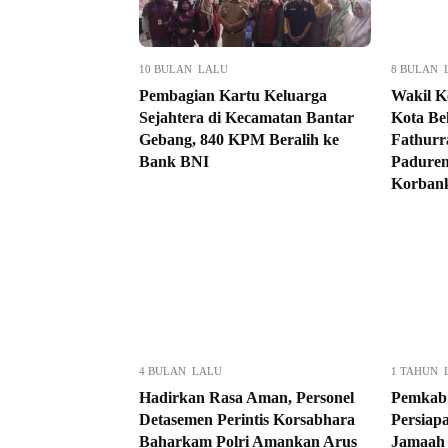
10 BULAN LALU
8 BULAN 
Pembagian Kartu Keluarga
Wakil K
Sejahtera di Kecamatan Bantar
Kota Be
Gebang, 840 KPM Beralih ke
Fathurr
Bank BNI
Paduren
Korbank
4 BULAN LALU
1 TAHUN 
Hadirkan Rasa Aman, Personel
Pemkab 
Detasemen Perintis Korsabhara
Persiap
Baharkam Polri Amankan Arus
Jamaah 