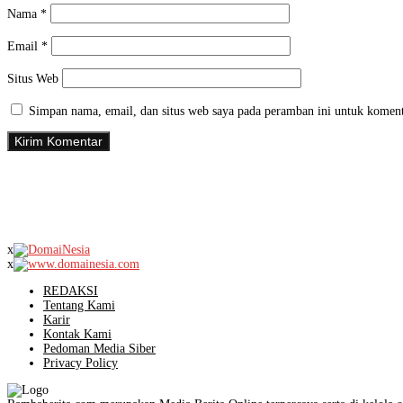
Nama
*
Email
*
Situs Web
Simpan nama, email, dan situs web saya pada peramban ini untuk koment
x
x
REDAKSI
Tentang Kami
Karir
Kontak Kami
Pedoman Media Siber
Privacy Policy