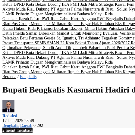
Ketua DPRD Kota Bekasi Dorong IKA PMII Jadi Mitra Strategis Kawal Pe
Aktivis Muda Riau Dukung PT Agrinas Palma Nusantara di Riau, Solusi Nya
LAMR Prihatin Dugaan Mengkriminalisasi Budaya Melayu Rida
Gunakan Ijazah Palsu, PWI Riau Cabut Kartu Anggota PWI Bengkalis Dahar
Riau Pos Group Menunggak Miliaran Rupiah Bayar Hak Puluhan Eks Karya
Kuasa Hukum Rida K Liamsi Bacakan Eksepsi, Minta Hakim Putuskan Dakw
Datin Imelda Samsi: Diberikan Mandat Untuk Monitoring Evaluasi, Verifikas
Peletakan Batu Pertama Gereja St. Ignatius, Tri Adhianto Tegaskan Komit
Proses Transparan SPMB SMAN 22 Kota Bekasi Tahun Ajaran 2026/2027 Ra
Optimalkan Pelayanan, Subdit Audit Ditpamobvit Baharkam Polri Periksa Ke
Ketua DPRD Kota Bekasi Dorong IKA PMII Jadi Mitra Strategis Kawal Pe
Aktivis Muda Riau Dukung PT Agrinas Palma Nusantara di Riau, Solusi Nya
LAMR Prihatin Dugaan Mengkriminalisasi Budaya Melayu Rida
Gunakan Ijazah Palsu, PWI Riau Cabut Kartu Anggota PWI Bengkalis Dahar
Riau Pos Group Menunggak Miliaran Rupiah Bayar Hak Puluhan Eks Karya
Beranda
/
Bengkalis
Bupati Bengkalis Kasmarni Hadiri 
Redaksi
17 Jun 2025 23:49
Bengkalis
Daerah
0
292
2 menit membaca