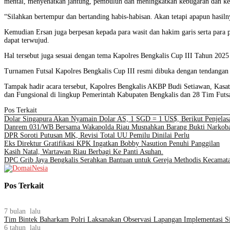
mental, menyehatkan jantung, pembuluh dan meningkatkan kebugaran dan ket
“Silahkan bertempur dan bertanding habis-habisan. Akan tetapi apapun hasiln
Kemudian Ersan juga berpesan kepada para wasit dan hakim garis serta para p
dapat terwujud.
Hal tersebut juga sesuai dengan tema Kapolres Bengkalis Cup III Tahun 2025 
Turnamen Futsal Kapolres Bengkalis Cup III resmi dibuka dengan tendangan 
Tampak hadir acara tersebut, Kapolres Bengkalis AKBP Budi Setiawan, Kasa
dan Fungsional di lingkup Pemerintah Kabupaten Bengkalis dan 28 Tim Futsa
Pos Terkait
Dolar Singapura Akan Nyamain Dolar AS, 1 SGD = 1 US$, Berikut Penjelas
Danrem 031/WB Bersama Wakapolda Riau Musnahkan Barang Bukti Narkoba J
DPR Soroti Putusan MK, Revisi Total UU Pemilu Dinilai Perlu
Eks Direktur Gratifikasi KPK Ingatkan Bobby Nasution Penuhi Panggilan
Kasih Natal, Wartawan Riau Berbagi Ke Panti Asuhan.
DPC Grib Jaya Bengkalis Serahkan Bantuan untuk Gereja Methodis Kecamata
Pos Terkait
7 bulan lalu
Tim Bintek Baharkam Polri Laksanakan Observasi Lapangan Implementas
6 tahun lalu