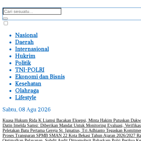
Nasional
Daerah
Internasional
Hukrim
Politik
TNI-POLRI
Ekonomi dan Bisnis
Kesehatan
Olahraga
Lifestyle
Sabtu, 08 Agu 2026
Kuasa Hukum Rida K Liamsi Bacakan Eksepsi, Minta Hakim Putuskan Dakw
Datin Imelda Samsi: Diberikan Mandat Untuk Monitoring Evaluasi, Verifikas
Peletakan Batu Pertama Gereja St. Ignatius, Tri Adhianto Tegaskan Komit
Proses Transparan SPMB SMAN 22 Kota Bekasi Tahun Ajaran 2026/2027 Ra
Optimalkan Pelayanan, Subdit Audit Ditpamobvit Baharkam Polri Periksa Ke