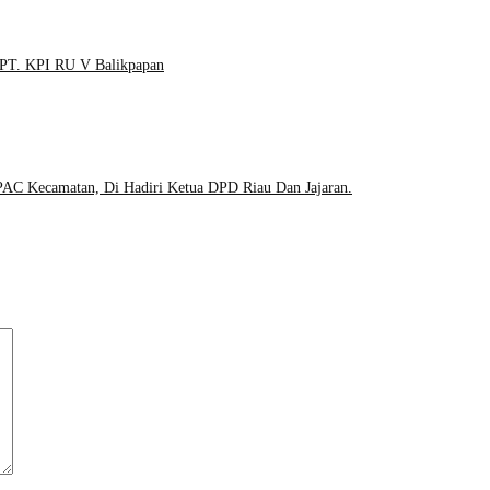
 PT. KPI RU V Balikpapan
C Kecamatan, Di Hadiri Ketua DPD Riau Dan Jajaran.