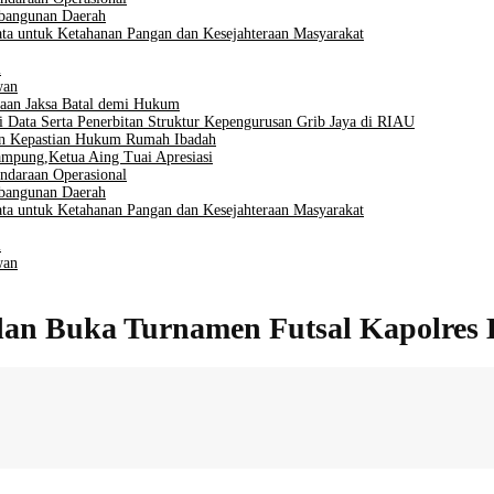
mbangunan Daerah
ta untuk Ketahanan Pangan dan Kesejahteraan Masyarakat
i
wan
aan Jaksa Batal demi Hukum
i Data Serta Penerbitan Struktur Kepengurusan Grib Jaya di RIAU
men Kepastian Hukum Rumah Ibadah
mpung,Ketua Aing Tuai Apresiasi
ndaraan Operasional
mbangunan Daerah
ta untuk Ketahanan Pangan dan Kesejahteraan Masyarakat
i
wan
dan Buka Turnamen Futsal Kapolres 