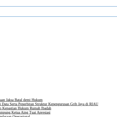
aan Jaksa Batal demi Hukum
i Data Serta Penerbitan Struktur Kepengurusan Grib Jaya di RIAU
men Kepastian Hukum Rumah Ibadah
mpung,Ketua Aing Tuai Apresiasi
ndaraan Operasional