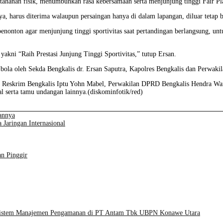
ahanan fisik, menumbuhkan rasa kebersamaan serta menjunjung tinggi Fair Pl
ya, harus diterima walaupun persaingan hanya di dalam lapangan, diluar tetap b
enonton agar menjunjung tinggi sportivitas saat pertandingan berlangsung, unt
yakni “Raih Prestasi Junjung Tinggi Sportivitas,” tutup Ersan.
bola oleh Sekda Bengkalis dr. Ersan Saputra, Kapolres Bengkalis dan Perwaki
t Reskrim Bengkalis Iptu Yohn Mabel, Perwakilan DPRD Bengkalis Hendra War
l serta tamu undangan lainnya.(diskominfotik/red)
annya
aringan Internasional
n Pinggir
i Sistem Manajemen Pengamanan di PT Antam Tbk UBPN Konawe Utara