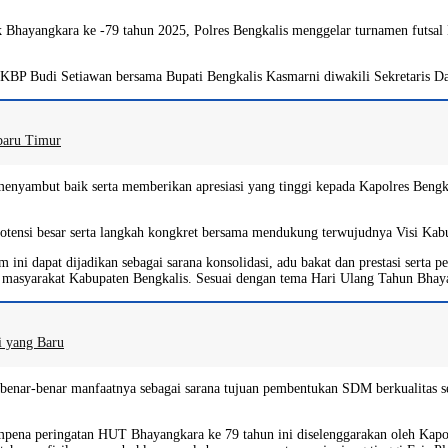
hayangkara ke -79 tahun 2025, Polres Bengkalis menggelar turnamen futsal K
AKBP Budi Setiawan bersama Bupati Bengkalis Kasmarni diwakili Sekretaris Da
baru Timur
menyambut baik serta memberikan apresiasi yang tinggi kepada Kapolres Bengk
 potensi besar serta langkah kongkret bersama mendukung terwujudnya Visi Ka
i dapat dijadikan sebagai sarana konsolidasi, adu bakat dan prestasi serta penc
ama masyarakat Kabupaten Bengkalis. Sesuai dengan tema Hari Ulang Tahun Bha
i yang Baru
enar-benar manfaatnya sebagai sarana tujuan pembentukan SDM berkualitas se
pena peringatan HUT Bhayangkara ke 79 tahun ini diselenggarakan oleh Kapolre