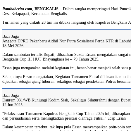
Rambaberita.com
, BENGKALIS –
Dalam rangka memperingati Hari Puncak B
Desa Kelapapati, Kecamatan Bengkalis.
Turnamen yang diikuti 28 tim ini dibuka langsung oleh Kapolres Bengkalis 
Baca Juga
Anggota DPRD Pekanbaru Aidhil Nur Putra Sosialisasi Perda KTR di Labuh
18 Mei 2026
Dalam sambutan tertulis Bupati, dibacakan Sekda Ersan, mengatakan sangat 
Bengkalis Cup III HUT Bhayangkara ke – 79 Tahun 2025.
Ersan juga mengatakan melalui kegiatan ini, benar-benar menjadi salah satu
Selanjutnya Ersan mengatakan, Kegiatan Turnamen Futsal dilaksanakan malam in
dijadikan sebagai ajang hiburan, sekaligus sebagai pendekatan Polres bers
Baca Juga
Danrem 031/WB Kunjungi Kodim Siak, Sekaligus Silaturahmi dengan Bupat
12 Jun 2025
“Pelaksanaan Turnamen Kapolres Bengkalis Cup Tahun 2025 ini, diharapkan b
dan persaudaraan serta meningkatkan prestasi olahraga Futsal,” ucap Ersan
Dalam kesempatan tersebut, tak lupa pula Ersan menyampaikan poin-poin sem