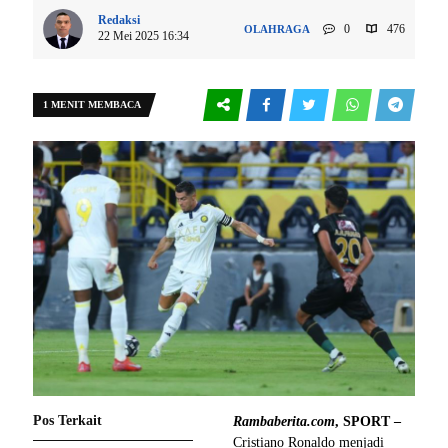
Redaksi
0
476
OLAHRAGA
22 Mei 2025 16:34
1 MENIT MEMBACA
Pos Terkait
Rambaberita.com
, SPORT –
Cristiano Ronaldo menjadi