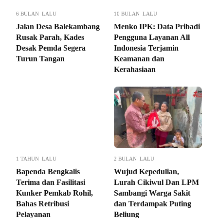
6 BULAN LALU
10 BULAN LALU
Jalan Desa Balekambang
Menko IPK: Data Pribadi
Rusak Parah, Kades
Pengguna Layanan All
Desak Pemda Segera
Indonesia Terjamin
Turun Tangan
Keamanan dan
Kerahasiaan
1 TAHUN LALU
2 BULAN LALU
Bapenda Bengkalis
Wujud Kepedulian,
Terima dan Fasilitasi
Lurah Cikiwul Dan LPM
Kunker Pemkab Rohil,
Sambangi Warga Sakit
Bahas Retribusi
dan Terdampak Puting
Pelayanan
Beliung