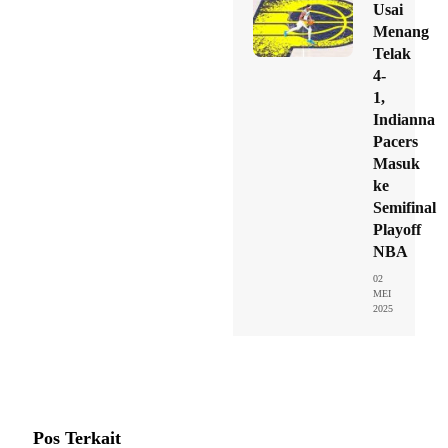
Usai
Menang
Telak
4-
1,
Indianna
Pacers
Masuk
ke
Semifinal
Playoff
NBA
02
MEI
2025
Pos Terkait