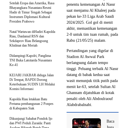
Setelah Eropa dan Amerika, Rasa
penentu kemenangan Al Nassr
Bhayangkara Nusantara Resmi
saat menjamu Al Khaleej pada
Hadir di Timur Tengah Sebagai
pekan ke-33 Liga Arab Saudi
Instrumen Diplomasi Kultural
Presiden Prabowo
2024/2025. Gol gol di menit
akhir, memastikan kemenangan
Natal Wartawan diHadiri Kapolda
2-0 untuk tim tuan rumah, pada
Riau, Danlanud RSN dan
Rabu (21/05/25) malam.
Sekdaprov Riau Belangsung
Khidmat dan Meriah
Pertandingan yang digelar di
Didampingi Kapolri, Panglima
Stadion Al Awwal Park
TNI Buka Latsitarda Nusantara
berlangsung dalam tempo
Ke-41
tinggi. Peluang terbaik Al Nassr
datang di babak kedua saat
KEJARI JAKBAR diduga Jalan
Di Tempat, BAPDI Dorong
wasit menunjuk titik putih pada
Keterbukaan SUDIN LH Melalui
menit ke-63, setelah Sultan Al
Komisi Informasi
Ghannam dijatuhkan di kotak
penalti oleh Ali Abdoulraouf
Kapolda Riau letakkan Batu
Pertama pembangunan 2 Ponpes
Alabdrabalnabi.
di Kabupaten Siak
Dikunjungi Sahabat Pondok Ijo
Baca
dan PWI Peduli Zuraida: Panti
Juga
Asuhan Hikmah Butuh Dana