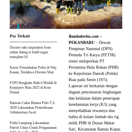
Pos Terkait
Rambaberita.com
–
PEKANBARU
– Dewan
Doctors take inspiration from
Pimpinan Nasional (DPN)
online dating to build organ
Pemuda Tri Karya (PETIR)
transplant AI
resmi melaporkan PT.
Pertamina Hulu Rokan (PHR)
Kasus Penembakan Polisi di Way
Kanan, Terdakwa Divonis Mati
ke Kepolisian Daerah (Polda)
Riau pada Senin (19/5).
FOPI Bengkalis Raih 6 Medali di
Laporan ini berkaitan dengan
Kejurprov Riau 2025 di Kota
dugaan pencemaran lingkungan
Dumai
dan kelalaian dalam penerapan
Ratusan Calon Bintara Polri T.A
keselamatan kerja (K3) yang
2020 Laksanakan Pemeriksaan
menyebabkan tewasnya dua
Administrasi Awal.
balita di kolam limbah eks rig
Polda Lampung Laksanakan
milik PHR di Dusun Mekar
Patroli Udara Untuk Pengamanan
Sari, Kecamatan Rantau Kopar,