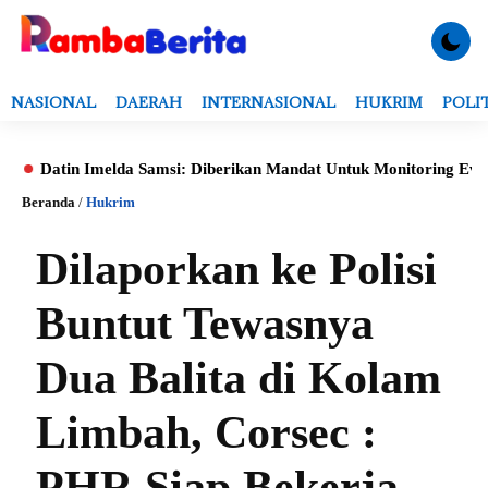
NASIONAL
DAERAH
INTERNASIONAL
HUKRIM
POLI
n Imelda Samsi: Diberikan Mandat Untuk Monitoring Evaluasi, Veri
Beranda
/
Hukrim
Dilaporkan ke Polisi
Buntut Tewasnya
Dua Balita di Kolam
Limbah, Corsec :
PHR Siap Bekerja