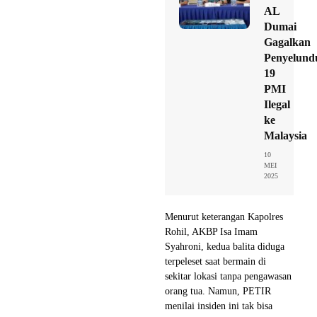
AL
Dumai
Gagalkan
Penyelund
19
PMI
Ilegal
ke
Malaysia
10
MEI
2025
Menurut keterangan Kapolres
Rohil, AKBP Isa Imam
Syahroni, kedua balita diduga
terpeleset saat bermain di
sekitar lokasi tanpa pengawasan
orang tua. Namun, PETIR
menilai insiden ini tak bisa