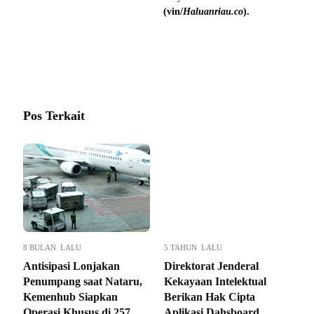
(vin/
Haluanriau.co
).
Pos Terkait
8 BULAN LALU
5 TAHUN LALU
Antisipasi Lonjakan
Direktorat Jenderal
Penumpang saat Nataru,
Kekayaan Intelektual
Kemenhub Siapkan
Berikan Hak Cipta
Operasi Khusus di 257
Aplikasi Dahsboard