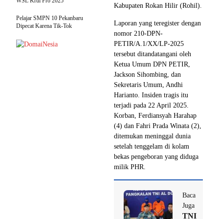
WSL Krui Pro 2025
Kabupaten Rokan Hilir (Rohil).
Pelajar SMPN 10 Pekanbaru
Laporan yang teregister dengan
Dipecat Karena Tik-Tok
nomor 210-DPN-
PETIR/A.1/XX/LP-2025
tersebut ditandatangani oleh
Ketua Umum DPN PETIR,
Jackson Sihombing, dan
Sekretaris Umum, Andhi
Harianto. Insiden tragis itu
terjadi pada 22 April 2025.
Korban, Ferdiansyah Harahap
(4) dan Fahri Prada Winata (2),
ditemukan meninggal dunia
setelah tenggelam di kolam
bekas pengeboran yang diduga
milik PHR.
Baca
Juga
TNI