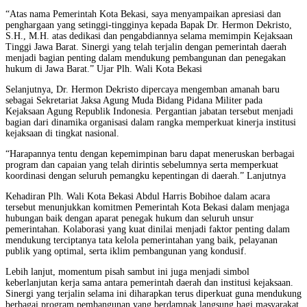
“Atas nama Pemerintah Kota Bekasi, saya menyampaikan apresiasi dan
penghargaan yang setinggi-tingginya kepada Bapak Dr. Hermon Dekristo,
S.H., M.H. atas dedikasi dan pengabdiannya selama memimpin Kejaksaan
Tinggi Jawa Barat. Sinergi yang telah terjalin dengan pemerintah daerah
menjadi bagian penting dalam mendukung pembangunan dan penegakan
hukum di Jawa Barat.” Ujar Plh. Wali Kota Bekasi
Selanjutnya, Dr. Hermon Dekristo dipercaya mengemban amanah baru
sebagai Sekretariat Jaksa Agung Muda Bidang Pidana Militer pada
Kejaksaan Agung Republik Indonesia. Pergantian jabatan tersebut menjadi
bagian dari dinamika organisasi dalam rangka memperkuat kinerja institusi
kejaksaan di tingkat nasional.
“Harapannya tentu dengan kepemimpinan baru dapat meneruskan berbagai
program dan capaian yang telah dirintis sebelumnya serta memperkuat
koordinasi dengan seluruh pemangku kepentingan di daerah.” Lanjutnya
Kehadiran Plh. Wali Kota Bekasi Abdul Harris Bobihoe dalam acara
tersebut menunjukkan komitmen Pemerintah Kota Bekasi dalam menjaga
hubungan baik dengan aparat penegak hukum dan seluruh unsur
pemerintahan. Kolaborasi yang kuat dinilai menjadi faktor penting dalam
mendukung terciptanya tata kelola pemerintahan yang baik, pelayanan
publik yang optimal, serta iklim pembangunan yang kondusif.
Lebih lanjut, momentum pisah sambut ini juga menjadi simbol
keberlanjutan kerja sama antara pemerintah daerah dan institusi kejaksaan.
Sinergi yang terjalin selama ini diharapkan terus diperkuat guna mendukung
berbagai program pembangunan yang berdampak langsung bagi masyarakat.