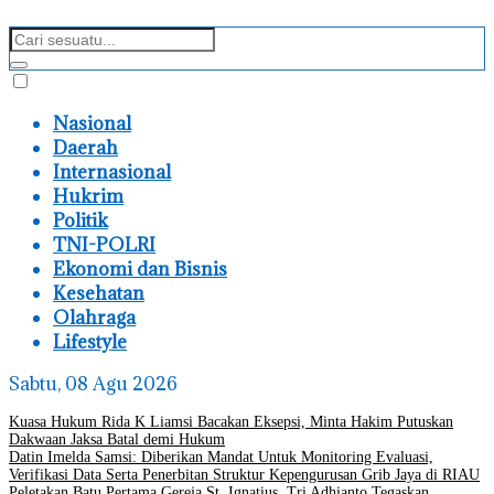
Nasional
Daerah
Internasional
Hukrim
Politik
TNI-POLRI
Ekonomi dan Bisnis
Kesehatan
Olahraga
Lifestyle
Sabtu, 08 Agu 2026
Kuasa Hukum Rida K Liamsi Bacakan Eksepsi, Minta Hakim Putuskan
Dakwaan Jaksa Batal demi Hukum
Datin Imelda Samsi: Diberikan Mandat Untuk Monitoring Evaluasi,
Verifikasi Data Serta Penerbitan Struktur Kepengurusan Grib Jaya di RIAU
Peletakan Batu Pertama Gereja St. Ignatius, Tri Adhianto Tegaskan