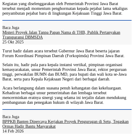
Kegiatan yang diselenggarakan oleh Pemerintah Provinsi Jawa Barat
tersebut menjadi momentum penghormatan kepada pejabat lama sekaligus
penyambutan pejabat baru di lingkungan Kejaksaan Tinggi Jawa Barat.
Baca Juga
Misteri Proyek Jalan Tanpa Papan Nama di THB, Publik Pertanyakan
Transparansi DBMSDA
25 Okt 2025
Turut hadir dalam acara tersebut Gubernur Jawa Barat beserta jajaran
Forum Koordinasi Pimpinan Daerah (Forkopimda) Provinsi Jawa Barat.
Selain itu, hadir pula para kepala instansi vertikal, pimpinan organisasi
kemasyarakatan, unsur Pemerintah Provinsi Jawa Barat, rektor perguruan
tinggi, perwakilan BUMN dan BUMD, para bupati dan wali kota se-Jawa
Barat, serta para Kepala Kejaksaan Negeri dari berbagai daerah.
Acara berlangsung dalam suasana penuh kehangatan dan kekeluargaan.
Kehadiran berbagai unsur pemerintahan dan lembaga tersebut
mencerminkan eratnya sinergi yang selama ini terjalin dalam mendukung
pembangunan dan penegakan hukum di wilayah Jawa Barat.
Baca Juga
BPPKB Banten Dipercaya Kerjakan Proyek Pengurugan di Setu, Tegaskan
Ormas Hadir Bantu Masyarakat
14 Feb 2026