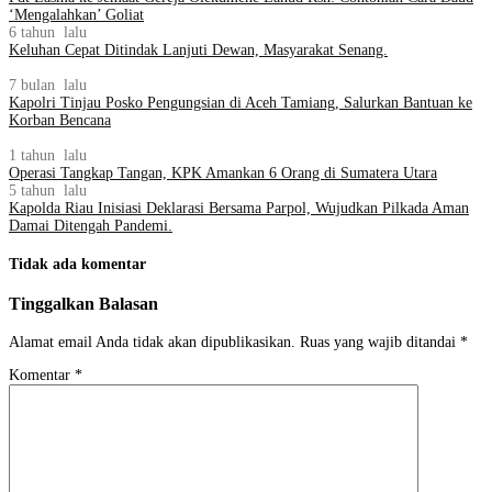
‘Mengalahkan’ Goliat
6 tahun lalu
Keluhan Cepat Ditindak Lanjuti Dewan, Masyarakat Senang.
7 bulan lalu
Kapolri Tinjau Posko Pengungsian di Aceh Tamiang, Salurkan Bantuan ke
Korban Bencana
1 tahun lalu
Operasi Tangkap Tangan, KPK Amankan 6 Orang di Sumatera Utara
5 tahun lalu
Kapolda Riau Inisiasi Deklarasi Bersama Parpol, Wujudkan Pilkada Aman
Damai Ditengah Pandemi.
Tidak ada komentar
Tinggalkan Balasan
Alamat email Anda tidak akan dipublikasikan.
Ruas yang wajib ditandai
*
Komentar
*