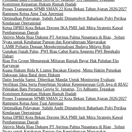
Komitmen Kepastian Hukum Rumah Ibadah
Proses Transparan SPMB SMAN 22 Kota Bekasi Tahun Ajaran 2026/2027
Rampung,Ketua Aing Tuai Apresiasi
Optimalkan Pelayanan, Subdit Audit Ditpamobvit Baharkam Polri Periksa
Kendaraan Operasional
Ketua DPRD Kota Bekasi Dorong IKA PMII Jadi Mitra Strategis Kawal
Pembangunan Daerah
Aktivis Muda Riau Dukung PT Agrinas Palma Nusantara di Riau, Solusi
Nyata untuk Ketahanan Pangan dan Kesejahteraan Masyarakat
LAMR Prihatin Dugaan Mengkriminalisasi Budaya Melayu Rida
Gunakan Ijazah Palsu, PWI Riau Cabut Kartu Anggota PWI Bengkalis
Dahari
Riau Pos Group Menunggak Miliaran Rupiah Bayar Hak Puluhan Eks
Karyawan
Kuasa Hukum Rida K Liamsi Bacakan Eksepsi, Minta Hakim Putuskan
Dakwaan Jaksa Batal demi Hukum
Datin Imelda Samsi: Diberikan Mandat Untuk Monitoring Evaluasi,
Verifikasi Data Serta Penerbitan Struktur Kepengurusan Grib Jaya di RIAU
Peletakan Batu Pertama Gereja St. Ignatius, Tri Adhianto Tegaskan
Komitmen Kepastian Hukum Rumah Ibadah
Proses Transparan SPMB SMAN 22 Kota Bekasi Tahun Ajaran 2026/2027
Rampung,Ketua Aing Tuai Apresiasi
Optimalkan Pelayanan, Subdit Audit Ditpamobvit Baharkam Polri Periksa
Kendaraan Operasional
Ketua DPRD Kota Bekasi Dorong IKA PMII Jadi Mitra Strategis Kawal
Pembangunan Daerah
Aktivis Muda Riau Dukung PT Agrinas Palma Nusantara di Riau, Solusi
Nyata untuk Ketahanan Pangan dan Kesejahteraan Masyarakat