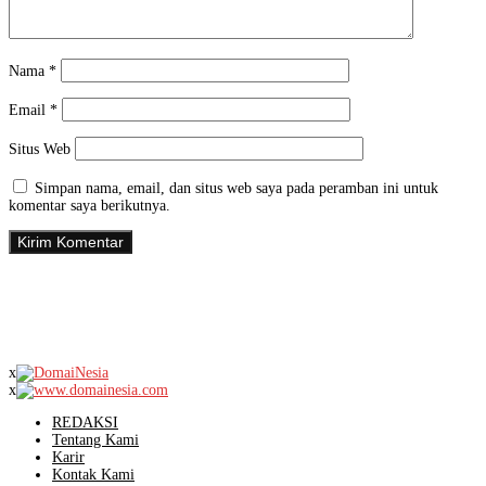
Nama
*
Email
*
Situs Web
Simpan nama, email, dan situs web saya pada peramban ini untuk
komentar saya berikutnya.
x
x
REDAKSI
Tentang Kami
Karir
Kontak Kami