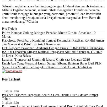
Seluruh rangkaian acara berlangsung dengan khidmat dan penuh keakraban.
Melalui kegiatan tersebut, seluruh pihak menegaskan komitmen bersama
untuk terus menjaga hubungan yang harmonis, produktif, dan konstruktif
demi mendorong kemajuan serta kesejahteraan masyarakat Jawa Barat di
masa mendatang.**Chanin
Pos Terkait
Polres Kampar Gulung Jaringan Penadah Motor Curian, Amankan 10
Motor.
Kapolresta Pekanbaru Kunjungi Tempat Keramaian Pastikan Kondisi Aman
dan Masyarakat Patuhi Protokol Kesehatan.
DPC Repdem Pekanbaru Audiensi Dengan Fraksi PDI-P DPRD Pekanbaru.
BAPDI Laporkan Dugaan Korupsi Pengadaan Alat-alat Olahraga TA 2023
ke Kejari Kota Bekasi
Layanan Transportasi Umum di Jakarta Gratis saat Lebaran 2026
Entah Apa Yang Merasuki Lurah Sungai Sibam, Bantuan Beras Dari PLN
Sudah Dua Minggu Teronggok di Kantor Lurah Tidak DiSalurkan
Pos Terkait
1 tahun lalu
Presiden Prabowo Targetkan Seluruh Desa Dialiri Listrik dalam Empat
Tahun
6 tahun lalu
Pdt Lasma ke Jemaat Gereja Oiekumene Lanud Rsn: Contohlah Cara Daud