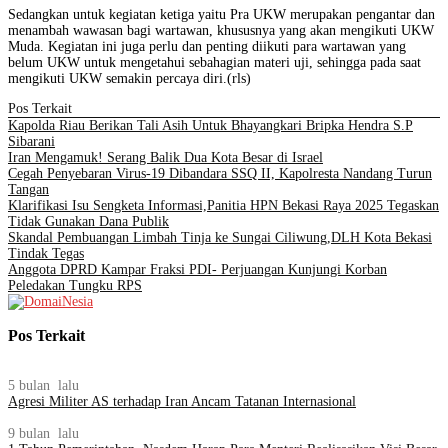
Sedangkan untuk kegiatan ketiga yaitu Pra UKW merupakan pengantar dan
menambah wawasan bagi wartawan, khususnya yang akan mengikuti UKW
Muda. Kegiatan ini juga perlu dan penting diikuti para wartawan yang
belum UKW untuk mengetahui sebahagian materi uji, sehingga pada saat
mengikuti UKW semakin percaya diri.(rls)
Pos Terkait
Kapolda Riau Berikan Tali Asih Untuk Bhayangkari Bripka Hendra S.P
Sibarani
Iran Mengamuk! Serang Balik Dua Kota Besar di Israel
Cegah Penyebaran Virus-19 Dibandara SSQ II, Kapolresta Nandang Turun
Tangan
Klarifikasi Isu Sengketa Informasi,Panitia HPN Bekasi Raya 2025 Tegaskan
Tidak Gunakan Dana Publik
Skandal Pembuangan Limbah Tinja ke Sungai Ciliwung,DLH Kota Bekasi
Tindak Tegas
Anggota DPRD Kampar Fraksi PDI- Perjuangan Kunjungi Korban
Peledakan Tungku RPS
Pos Terkait
5 bulan lalu
Agresi Militer AS terhadap Iran Ancam Tatanan Internasional
9 bulan lalu