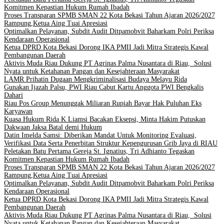
Komitmen Kepastian Hukum Rumah Ibadah
Proses Transparan SPMB SMAN 22 Kota Bekasi Tahun Ajaran 2026/2027
Rampung,Ketua Aing Tuai Apresiasi
Optimalkan Pelayanan, Subdit Audit Ditpamobvit Baharkam Polri Periksa
Kendaraan Operasional
Ketua DPRD Kota Bekasi Dorong IKA PMII Jadi Mitra Strategis Kawal
Pembangunan Daerah
Aktivis Muda Riau Dukung PT Agrinas Palma Nusantara di Riau, Solusi
Nyata untuk Ketahanan Pangan dan Kesejahteraan Masyarakat
LAMR Prihatin Dugaan Mengkriminalisasi Budaya Melayu Rida
Gunakan Ijazah Palsu, PWI Riau Cabut Kartu Anggota PWI Bengkalis
Dahari
Riau Pos Group Menunggak Miliaran Rupiah Bayar Hak Puluhan Eks
Karyawan
Kuasa Hukum Rida K Liamsi Bacakan Eksepsi, Minta Hakim Putuskan
Dakwaan Jaksa Batal demi Hukum
Datin Imelda Samsi: Diberikan Mandat Untuk Monitoring Evaluasi,
Verifikasi Data Serta Penerbitan Struktur Kepengurusan Grib Jaya di RIAU
Peletakan Batu Pertama Gereja St. Ignatius, Tri Adhianto Tegaskan
Komitmen Kepastian Hukum Rumah Ibadah
Proses Transparan SPMB SMAN 22 Kota Bekasi Tahun Ajaran 2026/2027
Rampung,Ketua Aing Tuai Apresiasi
Optimalkan Pelayanan, Subdit Audit Ditpamobvit Baharkam Polri Periksa
Kendaraan Operasional
Ketua DPRD Kota Bekasi Dorong IKA PMII Jadi Mitra Strategis Kawal
Pembangunan Daerah
Aktivis Muda Riau Dukung PT Agrinas Palma Nusantara di Riau, Solusi
Nyata untuk Ketahanan Pangan dan Kesejahteraan Masyarakat