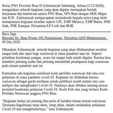
Ketua PWI Provinsi Riau H Zulmansyah Sekedang, Selasa (1/12/2020),
mengatakan seluruh kegiatan yang akan digelar merupakan bentuk
kerjasama dan kemitraan antara PWI Riau, SPS Riau dengan SKK Migas
dan K3S. Zulmansyah mengucapkan terimakasih kepada mitra yang telah
mensponsori kegiatan tersebut seperti CPI, EMP Melacca, EMP Bentu, PHE
Siak, PHE Kampar, Pertamina EP Lirik dan BOB.
Baca Juga
Bawaslu Se- Riau Proses 105 Pelanggaran, Netralitas ASN Mendominasi..
09 Des 2020
Dikatakan Zulmansyah, seluruh kegiatan yang akan dilaksanakan tersebut
sangat baik dan tepat bagi wartawan di masa pandemi saat ini. Seperti
pelatihan ketahanan pangan, acara ini sangat baik untuk digelar. Karena bisa
memberi peluang usaha dan peluang menambah pendapatan bagi wartawan
pada situasi pandemi saat ini.
Kemudian ada kegiatan sosialisasi kode perilaku wartawan dan tata cara
peliputan di masa pandemi covid-19. Kegiatan ini dilakukan karena
wartawan sebagai garda terdepan untuk publikasi masih minim tata cara
meliput dan menghindari Covid-19. Nantinya akan dibahas tentang aturan
protokol kesehatan peliputan Covid-19, Kode Etik dan yang terbaru Kode
Perilaku Wartawan anggota PWI Riau.
“Kegiatan kedua ini penting dan perlu di ketahui teman-teman wartawan.
Terutama bagaimana tetap eksis, tetap sehat, dalam melakukan peliputan
Covid-19 dan menghindarinya,” kata Zulmansyah.