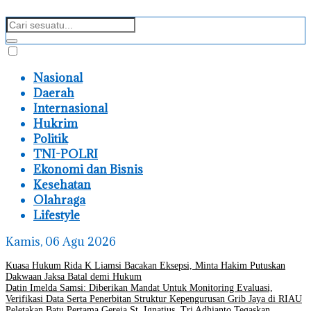
Nasional
Daerah
Internasional
Hukrim
Politik
TNI-POLRI
Ekonomi dan Bisnis
Kesehatan
Olahraga
Lifestyle
Kamis, 06 Agu 2026
Kuasa Hukum Rida K Liamsi Bacakan Eksepsi, Minta Hakim Putuskan
Dakwaan Jaksa Batal demi Hukum
Datin Imelda Samsi: Diberikan Mandat Untuk Monitoring Evaluasi,
Verifikasi Data Serta Penerbitan Struktur Kepengurusan Grib Jaya di RIAU
Peletakan Batu Pertama Gereja St. Ignatius, Tri Adhianto Tegaskan