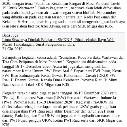
2020, dengan tema “Pelatihan Ketahanan Pangan di Masa Pandemi Covid-
19 Untuk Wartawan”. Dalam kegiatan ini, nantinya akan lebih difokuskan
pada usaha budidaya ikan air tawar dengan sistem bioflok. Narasumber
yang dihadirkan pada kegiatan tersebut antara lain Kadis Perikanan dan
Kelautan H Herman, praktisi yang sudah berhasil mengembangkan budidaya
ikan lele sistem bioflok Azer Afwan, serta dari SKK MIgas dan K3S.
Baca Juga
Lima Siswanya Ditolak Belajar di SMKN 5, Pihak sekolah Rayu Wali
Murid Tandatangani Surat Pengunduran Diri.
21 Okt 2019
Selanjutnya kegiatan kedua adalah “Sosialisasi Kode Perilaku Wartawan dan
Tata Cara Peliputan di Masa Pandemi”. Kegiatan ini dilaksanakan pada
tanggal 16-17 Desember 2020. Acara ini juga akan menghadirkan
narasumber Ketua Umum PWI Pusat Atal S Depari dari PWI Pusat, Ketua
PWI Riau Zulmansyah, Ketua Dewan Kehormatan Daerah (DKD) PWI
Riau H Dhenni Kurnia, Kepala Dinas Kesehatan Provinsi Riau Hj Mimi
Nazir serta dari dari SKK Migas dan K3S.
Kegiatan terakhir akan digelar pada tanggal 18-19 Desember 2020 yaitu
“Pra Uji Kompetensi Wartawan (UKW) Persatuan Wartawan Indonesia
(PWI) Provinsi Riau 18-19 Desember 2020”. Kegiatan Pra-UKW ini
dilaksanakan sebagai persiapan untuk pelaksaan UKW gratis yang akan
diselenggarakan PWI Riau pada akhir Desember dan tahun 2021 akan
datang. Pada kegiatan Pra-UKW ini juga akan menghadirkan narasumber
dari PWI Pusat, penguji UKW, Ketua PWI Riau serta dari SKK Migas dan
K3S.