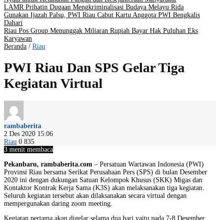
LAMR Prihatin Dugaan Mengkriminalisasi Budaya Melayu Rida
Gunakan Ijazah Palsu, PWI Riau Cabut Kartu Anggota PWI Bengkalis
Dahari
Riau Pos Group Menunggak Miliaran Rupiah Bayar Hak Puluhan Eks
Karyawan
Beranda
/
Riau
PWI Riau Dan SPS Gelar Tiga
Kegiatan Virtual
rambaberita
2 Des 2020 15:06
Riau
0
835
3 menit membaca
Pekanbaru, rambaberita.com
– Persatuan Wartawan Indonesia (PWI)
Provinsi Riau bersama Serikat Perusahaan Pers (SPS) di bulan Desember
2020 ini dengan dukungan Satuan Kelompok Khusus (SKK) Migas dan
Kontaktor Kontrak Kerja Sama (K3S) akan melaksanakan tiga kegiatan.
Seluruh kegiatan tersebut akan dilaksanakan secara virtual dengan
mempergunakan daring zoom meeting.
Kegiatan pertama akan digelar selama dua hari yaitu pada 7-8 Desember