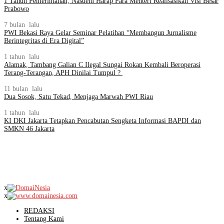
1 Tahun Pemerintahan, Nasdem Harap Para Menteri Realisasikan Visi Besar
Prabowo
7 bulan lalu
PWI Bekasi Raya Gelar Seminar Pelatihan “Membangun Jurnalisme
Berintegritas di Era Digital”
1 tahun lalu
Alamak, Tambang Galian C Ilegal Sungai Rokan Kembali Beroperasi
Terang-Terangan, APH Dinilai Tumpul ?
11 bulan lalu
Dua Sosok, Satu Tekad, Menjaga Marwah PWI Riau
1 tahun lalu
KI DKI Jakarta Tetapkan Pencabutan Sengketa Informasi BAPDI dan
SMKN 46 Jakarta
x
x
REDAKSI
Tentang Kami