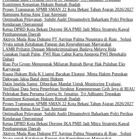
Komitmen Kepastian Hukum Rumah Ibadah
Proses Transparan SPMB SMAN 22 Kota Bekasi Tahun Ajaran 2026/2027
Rampung,Ketua Aing Tuai Apresiasi
Optimalkan Pelayanan, Subdit Audit Ditpamobvit Baharkam Polri Periksa
Kendaraan Operasional
Ketua DPRD Kota Bekasi Dorong IKA PMII Jadi Mitra Strategis Kawal
Pembangunan Daerah
Aktivis Muda Riau Dukung PT Agrinas Palma Nusantara di Riau, Solusi
Nyata untuk Ketahanan Pangan dan Kesejahteraan Masyarakat
LAMR Prihatin Dugaan Mengkriminalisasi Budaya Melayu Rida
Gunakan Ijazah Palsu, PWI Riau Cabut Kartu Anggota PWI Bengkalis
Dahari
Riau Pos Group Menunggak Miliaran Rupiah Bayar Hak Puluhan Eks
Karyawan
Kuasa Hukum Rida K Liamsi Bacakan Eksepsi, Minta Hakim Putuskan
Dakwaan Jaksa Batal demi Hukum
Datin Imelda Samsi: Diberikan Mandat Untuk Monitoring Evaluasi,
Verifikasi Data Serta Penerbitan Struktur Kepengurusan Grib Jaya di RIAU
Peletakan Batu Pertama Gereja St. Ignatius, Tri Adhianto Tegaskan
Komitmen Kepastian Hukum Rumah Ibadah
Proses Transparan SPMB SMAN 22 Kota Bekasi Tahun Ajaran 2026/2027
Rampung,Ketua Aing Tuai Apresiasi
Optimalkan Pelayanan, Subdit Audit Ditpamobvit Baharkam Polri Periksa
Kendaraan Operasional
Ketua DPRD Kota Bekasi Dorong IKA PMII Jadi Mitra Strategis Kawal
Pembangunan Daerah
Aktivis Muda Riau Dukung PT Agrinas Palma Nusantara di Riau, Solusi
Nyata untuk Ketahanan Pangan dan Kesejahteraan Masyarakat