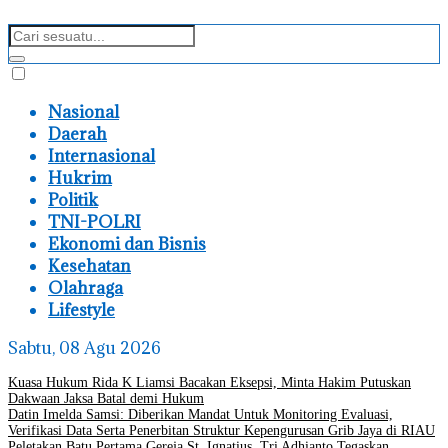
Nasional
Daerah
Internasional
Hukrim
Politik
TNI-POLRI
Ekonomi dan Bisnis
Kesehatan
Olahraga
Lifestyle
Sabtu, 08 Agu 2026
Kuasa Hukum Rida K Liamsi Bacakan Eksepsi, Minta Hakim Putuskan
Dakwaan Jaksa Batal demi Hukum
Datin Imelda Samsi: Diberikan Mandat Untuk Monitoring Evaluasi,
Verifikasi Data Serta Penerbitan Struktur Kepengurusan Grib Jaya di RIAU
Peletakan Batu Pertama Gereja St. Ignatius, Tri Adhianto Tegaskan