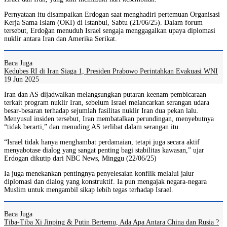
Pernyataan itu disampaikan Erdogan saat menghadiri pertemuan Organisasi
Kerja Sama Islam (OKI) di Istanbul, Sabtu (21/06/25). Dalam forum
tersebut, Erdoğan menuduh Israel sengaja menggagalkan upaya diplomasi
nuklir antara Iran dan Amerika Serikat.
Baca Juga
Kedubes RI di Iran Siaga 1, Presiden Prabowo Perintahkan Evakuasi WNI
19 Jun 2025
Iran dan AS dijadwalkan melangsungkan putaran keenam pembicaraan
terkait program nuklir Iran, sebelum Israel melancarkan serangan udara
besar-besaran terhadap sejumlah fasilitas nuklir Iran dua pekan lalu.
Menyusul insiden tersebut, Iran membatalkan perundingan, menyebutnya
“tidak berarti,” dan menuding AS terlibat dalam serangan itu.
“Israel tidak hanya menghambat perdamaian, tetapi juga secara aktif
menyabotase dialog yang sangat penting bagi stabilitas kawasan,” ujar
Erdogan dikutip dari NBC News, Minggu (22/06/25)
Ia juga menekankan pentingnya penyelesaian konflik melalui jalur
diplomasi dan dialog yang konstruktif. Ia pun mengajak negara-negara
Muslim untuk mengambil sikap lebih tegas terhadap Israel.
Baca Juga
Tiba-Tiba Xi Jinping & Putin Bertemu, Ada Apa Antara China dan Rusia ?