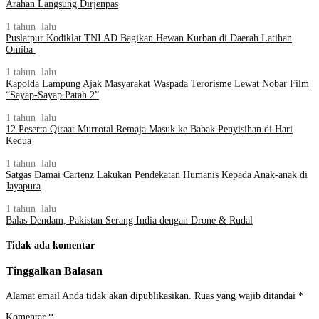
Arahan Langsung Dirjenpas
1 tahun lalu
Puslatpur Kodiklat TNI AD Bagikan Hewan Kurban di Daerah Latihan
Omiba
1 tahun lalu
Kapolda Lampung Ajak Masyarakat Waspada Terorisme Lewat Nobar Film
“Sayap-Sayap Patah 2”
1 tahun lalu
12 Peserta Qiraat Murrotal Remaja Masuk ke Babak Penyisihan di Hari
Kedua
1 tahun lalu
Satgas Damai Cartenz Lakukan Pendekatan Humanis Kepada Anak-anak di
Jayapura
1 tahun lalu
Balas Dendam, Pakistan Serang India dengan Drone & Rudal
Tidak ada komentar
Tinggalkan Balasan
Alamat email Anda tidak akan dipublikasikan.
Ruas yang wajib ditandai
*
Komentar
*