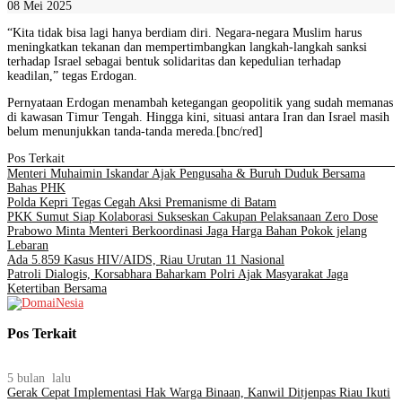
08 Mei 2025
“Kita tidak bisa lagi hanya berdiam diri. Negara-negara Muslim harus
meningkatkan tekanan dan mempertimbangkan langkah-langkah sanksi
terhadap Israel sebagai bentuk solidaritas dan kepedulian terhadap
keadilan,” tegas Erdogan.
Pernyataan Erdogan menambah ketegangan geopolitik yang sudah memanas
di kawasan Timur Tengah. Hingga kini, situasi antara Iran dan Israel masih
belum menunjukkan tanda-tanda mereda.[bnc/red]
Pos Terkait
Menteri Muhaimin Iskandar Ajak Pengusaha & Buruh Duduk Bersama
Bahas PHK
Polda Kepri Tegas Cegah Aksi Premanisme di Batam
PKK Sumut Siap Kolaborasi Sukseskan Cakupan Pelaksanaan Zero Dose
Prabowo Minta Menteri Berkoordinasi Jaga Harga Bahan Pokok jelang
Lebaran
Ada 5.859 Kasus HIV/AIDS, Riau Urutan 11 Nasional
Patroli Dialogis, Korsabhara Baharkam Polri Ajak Masyarakat Jaga
Ketertiban Bersama
Pos Terkait
5 bulan lalu
Gerak Cepat Implementasi Hak Warga Binaan, Kanwil Ditjenpas Riau Ikuti