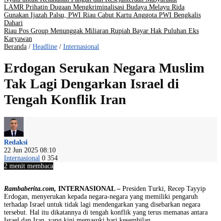
LAMR Prihatin Dugaan Mengkriminalisasi Budaya Melayu Rida
Gunakan Ijazah Palsu, PWI Riau Cabut Kartu Anggota PWI Bengkalis
Dahari
Riau Pos Group Menunggak Miliaran Rupiah Bayar Hak Puluhan Eks
Karyawan
Beranda
/
Headline
/
Internasional
Erdogan Serukan Negara Muslim
Tak Lagi Dengarkan Israel di
Tengah Konflik Iran
Redaksi
22 Jun 2025 08:10
Internasional
0
354
2 menit membaca
Rambaberita.com,
INTERNASIONAL –
Presiden Turki, Recep Tayyip
Erdogan, menyerukan kepada negara-negara yang memiliki pengaruh
terhadap Israel untuk tidak lagi mendengarkan yang disebarkan negara
tersebut. Hal itu dikatannya di tengah konflik yang terus memanas antara
Israel dan Iran, yang kini memasuki hari kesembilan.