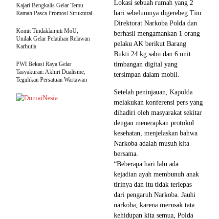
Lokasi sebuah rumah yang 2
Kajari Bengkalis Gelar Temu
hari sebelumnya digerebeg Tim
Ramah Pasca Promosi Struktural
Direktorat Narkoba Polda dan
Komit Tindaklanjuti MoU,
berhasil mengamankan 1 orang
Unilak Gelar Pelatihan Relawan
pelaku AK berikut Barang
Karhutla
Bukti 24 kg sabu dan 6 unit
PWI Bekasi Raya Gelar
timbangan digital yang
Tasyakuran: Akhiri Dualisme,
tersimpan dalam mobil.
Teguhkan Persatuan Wartawan
Setelah peninjauan, Kapolda
melakukan konferensi pers yang
dihadiri oleh masyarakat sekitar
dengan menerapkan protokol
kesehatan, menjelaskan bahwa
Narkoba adalah musuh kita
bersama.
“Beberapa hari lalu ada
kejadian ayah membunuh anak
tirinya dan itu tidak terlepas
dari pengaruh Narkoba. Jauhi
narkoba, karena merusak tata
kehidupan kita semua, Polda