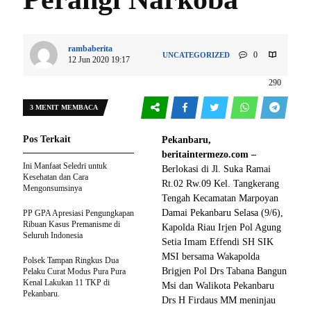
rambaberita
0
UNCATEGORIZED
12 Jun 2020 19:17
290
3 MENIT MEMBACA
Pos Terkait
Pekanbaru,
beritaintermezo.com –
Ini Manfaat Seledri untuk
Berlokasi di Jl. Suka Ramai
Kesehatan dan Cara
Rt.02 Rw.09 Kel. Tangkerang
Mengonsumsinya
Tengah Kecamatan Marpoyan
Damai Pekanbaru Selasa (9/6),
PP GPA Apresiasi Pengungkapan
Ribuan Kasus Premanisme di
Kapolda Riau Irjen Pol Agung
Seluruh Indonesia
Setia Imam Effendi SH SIK
MSI bersama Wakapolda
Polsek Tampan Ringkus Dua
Brigjen Pol Drs Tabana Bangun
Pelaku Curat Modus Pura Pura
Kenal Lakukan 11 TKP di
Msi dan Walikota Pekanbaru
Pekanbaru.
Drs H Firdaus MM meninjau