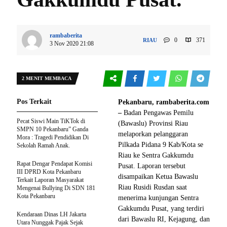
rambaberita
0
371
RIAU
3 Nov 2020 21:08
2 MENIT MEMBACA
Pos Terkait
Pekanbaru, rambaberita.com
–
Badan Pengawas Pemilu
Pecat Siswi Main TiKTok di
(Bawaslu) Provinsi Riau
SMPN 10 Pekanbaru” Ganda
melaporkan pelanggaran
Mora : Tragedi Pendidikan Di
Pilkada Pidana 9 Kab/Kota se
Sekolah Ramah Anak.
Riau ke Sentra Gakkumdu
Rapat Dengar Pendapat Komisi
Pusat. Laporan tersebut
III DPRD Kota Pekanbaru
disampaikan Ketua Bawaslu
Terkait Laporan Masyarakat
Riau Rusidi Rusdan saat
Mengenai Bullying Di SDN 181
Kota Pekanbaru
menerima kunjungan Sentra
Gakkumdu Pusat, yang terdiri
Kendaraan Dinas LH Jakarta
dari Bawaslu RI, Kejagung, dan
Utara Nunggak Pajak Sejak