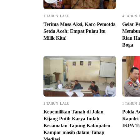
1 TAHUN LALU
4 TAHUN 
Terima Masa Aksi, Karo Pemotda
Gelar P
Setda Aceh: Empat Pulau Itu
Membua
Milik Kita!
Riau Ha
Boga
1 TAHUN LALU
1 TAHUN 
Kepemilikan Tanah di Jalan
Polda A
Kijang Putih Karya Indah
Kapolri 
Kecamatan Tapung Kabupaten
IKPA Te
Kampar masih dalam Tahap
Mediasi