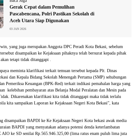
Baca Juga
Gerak Cepat dalam Pemulihan
Pascabencana, Polri Pastikan Sekolah di
Aceh Utara Siap Digunakan
03 JAN 2026
win, yang juga merupakan Anggota DPC Peradi Kota Bekasi, sebelum
tersebut disampaikan ke Kejaksaan pihaknya telah bersurat kepada pihak
akan tetapi tidak ditanggapi .
aya meminta klarifikasi terkait temuan tersebut kepada Plt. Dinas
ekasi dan Kepala Bidang Sekolah Menengah Pertama (SMP) sehubungan
an Pemeriksa Keuangan (BPK-Red) terkait indikasi pemahalan harga yang
uan kelebihan pembayaran atas Belanja Modal Peralatan dan Mesin pada
dak. Dikarenakan klarifikasi kita tidak ditanggapi maka tidak terlalu
ila kita sampaikan Laporan ke Kejaksaan Negeri Kota Bekasi”, kata
g disampaikan BAPDI ke Ke Kejaksaan Negeri Kota bekasi awak media
a uraian BAPDI yang menyatakan adanya potensi denda keterlambatan
 AIO ke SD senilai Rp.565.946.325,00 (lima ratus enam puluh lima juta