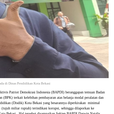
ada di Dinas Pendidikan Kota Bekasi
tivis Patriot Demokrasi Indonesia (BAPDI) beranggapan temuan Badan
 (BPK) terkait kelebihan pembayaran atas belanja modal peralatan dan
didikan (Disdik) Kota Bekasi yang besarannya diperkirakan minimal
(tujuh miliar rupiah) terindikasi korupsi, sehingga dilaporkan ke
ota Bekasi . Hal tersebut disampaikan Sekjen BAPDI Darwin Natalis