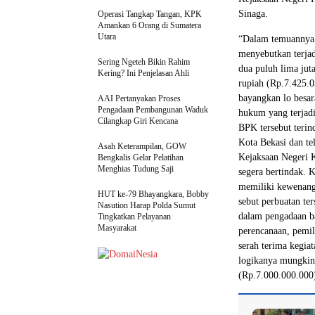
Sinaga.
Operasi Tangkap Tangan, KPK
Amankan 6 Orang di Sumatera
Utara
“Dalam temuannya 
menyebutkan terjad
Sering Ngeteh Bikin Rahim
dua puluh lima jut
Kering? Ini Penjelasan Ahli
rupiah (Rp.7.425.0
bayangkan lo besar
AAI Pertanyakan Proses
Pengadaan Pembangunan Waduk
hukum yang terjadi
Cilangkap Giri Kencana
BPK tersebut terin
Kota Bekasi dan te
Asah Keterampilan, GOW
Kejaksaan Negeri K
Bengkalis Gelar Pelatihan
Menghias Tudung Saji
segera bertindak.
memiliki kewenanga
HUT ke-79 Bhayangkara, Bobby
sebut perbuatan ter
Nasution Harap Polda Sumut
dalam pengadaan ba
Tingkatkan Pelayanan
Masyarakat
perencanaan, pemil
serah terima kegia
logikanya mungkink
(Rp.7.000.000.000