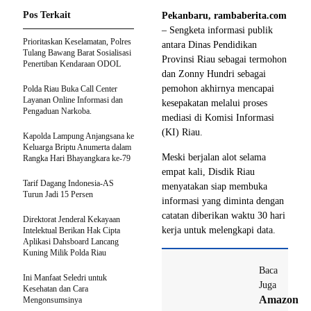
Pos Terkait
Pekanbaru, rambaberita.com
– Sengketa informasi publik
Prioritaskan Keselamatan, Polres
antara Dinas Pendidikan
Tulang Bawang Barat Sosialisasi
Provinsi Riau sebagai termohon
Penertiban Kendaraan ODOL
dan Zonny Hundri sebagai
pemohon akhirnya mencapai
Polda Riau Buka Call Center
Layanan Online Informasi dan
kesepakatan melalui proses
Pengaduan Narkoba.
mediasi di Komisi Informasi
(KI) Riau.
Kapolda Lampung Anjangsana ke
Keluarga Briptu Anumerta dalam
Meski berjalan alot selama
Rangka Hari Bhayangkara ke-79
empat kali, Disdik Riau
Tarif Dagang Indonesia-AS
menyatakan siap membuka
Turun Jadi 15 Persen
informasi yang diminta dengan
catatan diberikan waktu 30 hari
Direktorat Jenderal Kekayaan
kerja untuk melengkapi data.
Intelektual Berikan Hak Cipta
Aplikasi Dahsboard Lancang
Kuning Milik Polda Riau
Baca
Ini Manfaat Seledri untuk
Juga
Kesehatan dan Cara
Amazon
Mengonsumsinya