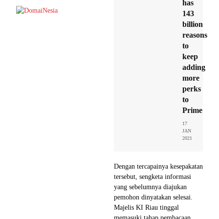
has
143
billion
reasons
to
keep
adding
more
perks
to
Prime
17
JAN
2021
Dengan tercapainya kesepakatan
tersebut, sengketa informasi
yang sebelumnya diajukan
pemohon dinyatakan selesai.
Majelis KI Riau tinggal
memasuki tahap pembacaan