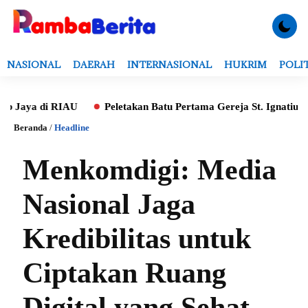
NASIONAL
DAERAH
INTERNASIONAL
HUKRIM
POLI
 di RIAU
Peletakan Batu Pertama Gereja St. Ignatius, Tri A
Beranda
/
Headline
Menkomdigi: Media
Nasional Jaga
Kredibilitas untuk
Ciptakan Ruang
Digital yang Sehat