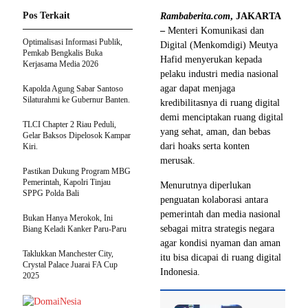
Pos Terkait
Rambaberita.com
, JAKARTA
–
Menteri Komunikasi dan
Optimalisasi Informasi Publik,
Digital (Menkomdigi) Meutya
Pemkab Bengkalis Buka
Hafid menyerukan kepada
Kerjasama Media 2026
pelaku industri media nasional
agar dapat menjaga
Kapolda Agung Sabar Santoso
Silaturahmi ke Gubernur Banten.
kredibilitasnya di ruang digital
demi menciptakan ruang digital
TLCI Chapter 2 Riau Peduli,
yang sehat, aman, dan bebas
Gelar Baksos Dipelosok Kampar
dari hoaks serta konten
Kiri.
merusak.
Pastikan Dukung Program MBG
Pemerintah, Kapolri Tinjau
Menurutnya diperlukan
SPPG Polda Bali
penguatan kolaborasi antara
pemerintah dan media nasional
Bukan Hanya Merokok, Ini
sebagai mitra strategis negara
Biang Keladi Kanker Paru-Paru
agar kondisi nyaman dan aman
Taklukkan Manchester City,
itu bisa dicapai di ruang digital
Crystal Palace Juarai FA Cup
Indonesia.
2025