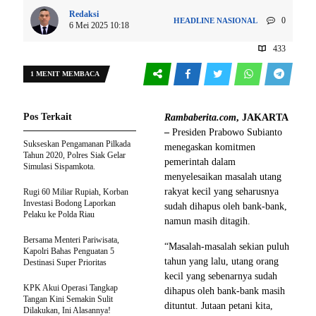
Redaksi
0
HEADLINE
NASIONAL
6 Mei 2025 10:18
433
1 MENIT MEMBACA
Pos Terkait
Rambaberita.com
, JAKARTA
–
Presiden Prabowo Subianto
Sukseskan Pengamanan Pilkada
menegaskan komitmen
Tahun 2020, Polres Siak Gelar
pemerintah dalam
Simulasi Sispamkota.
menyelesaikan masalah utang
rakyat kecil yang seharusnya
Rugi 60 Miliar Rupiah, Korban
Investasi Bodong Laporkan
sudah dihapus oleh bank-bank,
Pelaku ke Polda Riau
namun masih ditagih.
Bersama Menteri Pariwisata,
“Masalah-masalah sekian puluh
Kapolri Bahas Penguatan 5
tahun yang lalu, utang orang
Destinasi Super Prioritas
kecil yang sebenarnya sudah
KPK Akui Operasi Tangkap
dihapus oleh bank-bank masih
Tangan Kini Semakin Sulit
dituntut. Jutaan petani kita,
Dilakukan, Ini Alasannya!