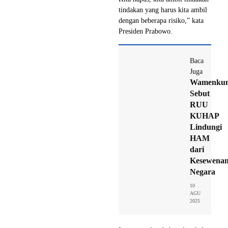
tindakan yang harus kita ambil
dengan beberapa risiko,” kata
Presiden Prabowo.
Baca
Juga
Wamenku
Sebut
RUU
KUHAP
Lindungi
HAM
dari
Kesewena
Negara
10
AGU
2025