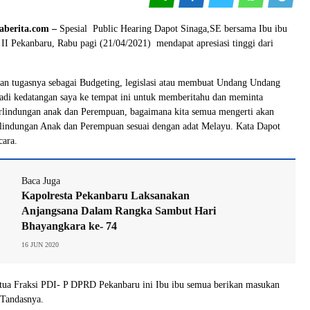
aberita.com –
Spesial Public Hearing Dapot Sinaga,SE bersama Ibu ibu
k II Pekanbaru, Rabu pagi (21/04/2021) mendapat apresiasi tinggi dari
n tugasnya sebagai Budgeting, legislasi atau membuat Undang Undang
adi kedatangan saya ke tempat ini untuk memberitahu dan meminta
erlindungan anak dan Perempuan, bagaimana kita semua mengerti akan
lindungan Anak dan Perempuan sesuai dengan adat Melayu. Kata Dapot
ara.
Baca Juga
Kapolresta Pekanbaru Laksanakan
Anjangsana Dalam Rangka Sambut Hari
Bhayangkara ke- 74
16 JUN 2020
etua Fraksi PDI- P DPRD Pekanbaru ini Ibu ibu semua berikan masukan
 Tandasnya.