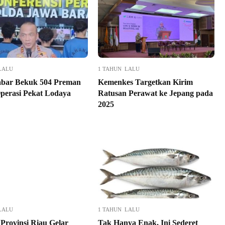
LALU
1 TAHUN LALU
abar Bekuk 504 Preman
Kemenkes Targetkan Kirim
perasi Pekat Lodaya
Ratusan Perawat ke Jepang pada
2025
LALU
1 TAHUN LALU
 Provinsi Riau Gelar
Tak Hanya Enak, Ini Sederet