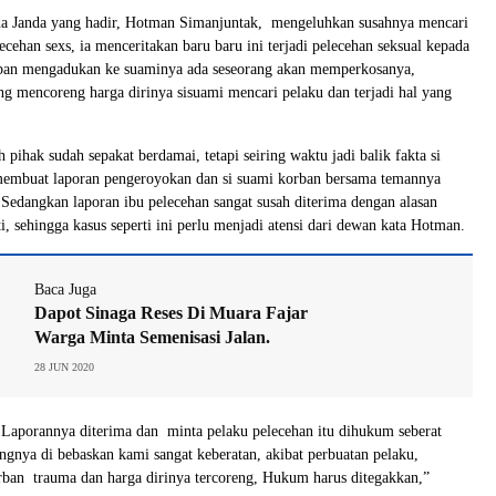
da Janda yang hadir, Hotman Simanjuntak, mengeluhkan susahnya mencari
lecehan sexs, ia menceritakan baru baru ini terjadi pelecehan seksual kepada
orban mengadukan ke suaminya ada seseorang akan memperkosanya,
g mencoreng harga dirinya sisuami mencari pelaku dan terjadi hal yang
h pihak sudah sepakat berdamai, tetapi seiring waktu jadi balik fakta si
membuat laporan pengeroyokan dan si suami korban bersama temannya
 Sedangkan laporan ibu pelecehan sangat susah diterima dengan alasan
i, sehingga kasus seperti ini perlu menjadi atensi dari dewan kata Hotman.
Baca Juga
Dapot Sinaga Reses Di Muara Fajar
Warga Minta Semenisasi Jalan.
28 JUN 2020
Laporannya diterima dan minta pelaku pelecehan itu dihukum seberat
angnya di bebaskan kami sangat keberatan, akibat perbuatan pelaku,
ban trauma dan harga dirinya tercoreng, Hukum harus ditegakkan,”