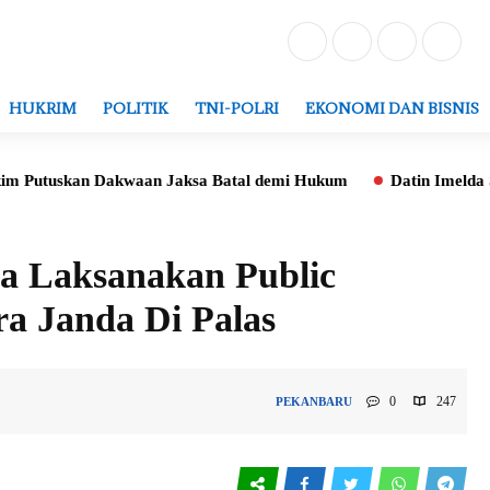
HUKRIM
POLITIK
TNI-POLRI
EKONOMI DAN BISNIS
an Dakwaan Jaksa Batal demi Hukum
Datin Imelda Samsi: Dib
ga Laksanakan Public
a Janda Di Palas
0
247
PEKANBARU