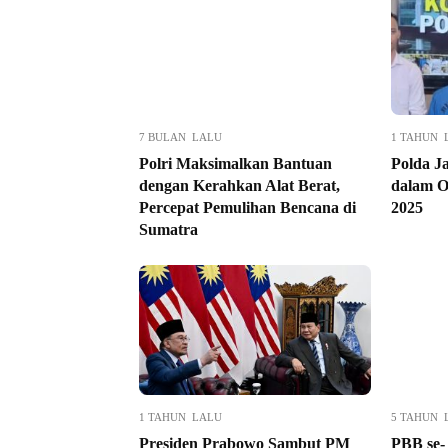
7 BULAN LALU
1 TAHUN 
Polri Maksimalkan Bantuan
Polda J
dengan Kerahkan Alat Berat,
dalam O
Percepat Pemulihan Bencana di
2025
Sumatra
1 TAHUN LALU
5 TAHUN 
Presiden Prabowo Sambut PM
PBB se-