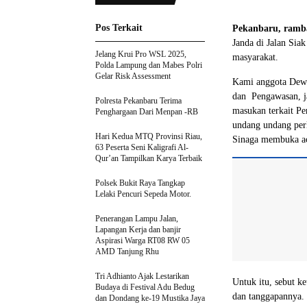
Pos Terkait
Pekanbaru, ramb
Janda di Jalan Sia
Jelang Krui Pro WSL 2025,
masyarakat.
Polda Lampung dan Mabes Polri
Gelar Risk Assessment
Kami anggota Dewa
dan Pengawasan, j
Polresta Pekanbaru Terima
masukan terkait P
Penghargaan Dari Menpan -RB
undang undang per
Hari Kedua MTQ Provinsi Riau,
Sinaga membuka ac
63 Peserta Seni Kaligrafi Al-
Qur’an Tampilkan Karya Terbaik
Polsek Bukit Raya Tangkap
Lelaki Pencuri Sepeda Motor.
Penerangan Lampu Jalan,
Lapangan Kerja dan banjir
Aspirasi Warga RT08 RW 05
AMD Tanjung Rhu
Tri Adhianto Ajak Lestarikan
Untuk itu, sebut k
Budaya di Festival Adu Bedug
dan tanggapannya.
dan Dondang ke-19 Mustika Jaya