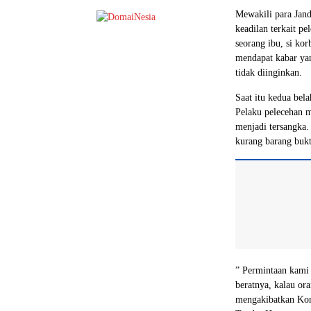
Mewakili para Jan
keadilan terkait pe
seorang ibu, si k
mendapat kabar yan
tidak diinginkan.
Saat itu kedua bela
Pelaku pelecehan 
menjadi tersangka.
kurang barang bukt
” Permintaan kami 
beratnya, kalau or
mengakibatkan Kor