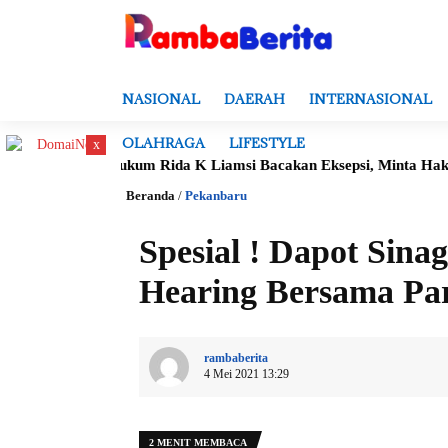
NASIONAL
DAERAH
INTERNASIONAL
OLAHRAGA
LIFESTYLE
x
uasa Hukum Rida K Liamsi Bacakan Eksepsi, Minta Hakim Putusk
Beranda
/
Pekanbaru
Spesial ! Dapot Sina
Hearing Bersama Par
rambaberita
4 Mei 2021 13:29
2 MENIT MEMBACA