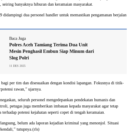
, seiring banyaknya hiburan dan keramaian masyarakat.
-9 didampingi dua personel handler untuk memastikan pengamanan berjalan
Baca Juga
Polres Aceh Tamiang Terima Dua Unit
Mesin Penghasil Embun Siap Minum dari
Slog Polri
11 DES 2025
agi per tim dan disesuaikan dengan kondisi lapangan. Fokusnya di titik-
rpotensi rawan,” ujarnya.
egaskan, seluruh personel mengedepankan pendekatan humanis dan
patroli, petugas juga memberikan imbauan kepada masyarakat agar tetap
 terhadap potensi kejahatan seperti copet di tengah keramaian.
rlangsung, belum ada laporan kejadian kriminal yang menonjol. Situasi
kendali,” tutupnya.(rls)