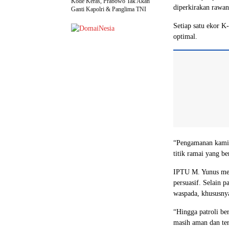
Kode Keras, Prabowo Tak Akan
diperkirakan rawan
Ganti Kapolri & Panglima TNI
Setiap satu ekor K
optimal.
“Pengamanan kami b
titik ramai yang be
IPTU M. Yunus men
persuasif. Selain 
waspada, khususnya
“Hingga patroli be
masih aman dan ter