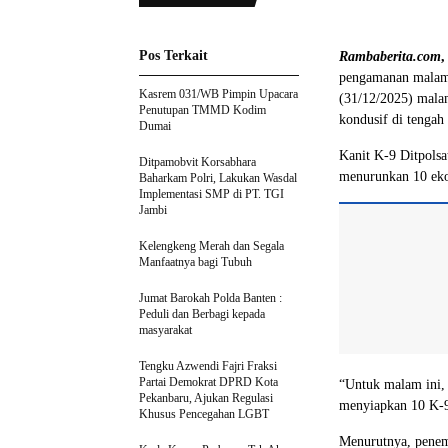
Pos Terkait
Rambaberita.com
pengamanan malam 
Kasrem 031/WB Pimpin Upacara
(31/12/2025) mala
Penutupan TMMD Kodim
kondusif di tengah 
Dumai
Kanit K-9 Ditpols
Ditpamobvit Korsabhara
menurunkan 10 eko
Baharkam Polri, Lakukan Wasdal
Implementasi SMP di PT. TGI
Jambi
Kelengkeng Merah dan Segala
Manfaatnya bagi Tubuh
Jumat Barokah Polda Banten :
Peduli dan Berbagi kepada
masyarakat
Tengku Azwendi Fajri Fraksi
Partai Demokrat DPRD Kota
“Untuk malam ini,
Pekanbaru, Ajukan Regulasi
menyiapkan 10 K-9 
Khusus Pencegahan LGBT
Menurutnya, penemp