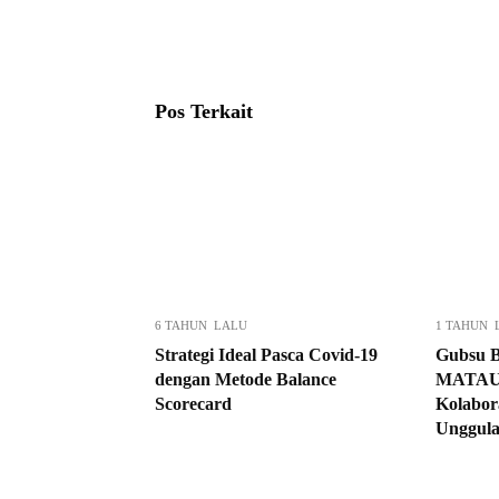
Pos Terkait
6 TAHUN LALU
1 TAHUN 
Strategi Ideal Pasca Covid-19
Gubsu B
dengan Metode Balance
MATAU
Scorecard
Kolabo
Unggul