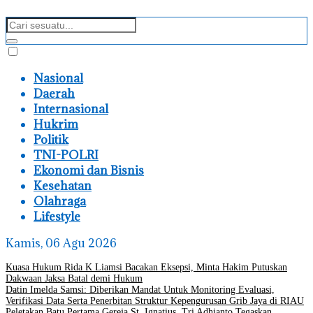
Nasional
Daerah
Internasional
Hukrim
Politik
TNI-POLRI
Ekonomi dan Bisnis
Kesehatan
Olahraga
Lifestyle
Kamis, 06 Agu 2026
Kuasa Hukum Rida K Liamsi Bacakan Eksepsi, Minta Hakim Putuskan
Dakwaan Jaksa Batal demi Hukum
Datin Imelda Samsi: Diberikan Mandat Untuk Monitoring Evaluasi,
Verifikasi Data Serta Penerbitan Struktur Kepengurusan Grib Jaya di RIAU
Peletakan Batu Pertama Gereja St. Ignatius, Tri Adhianto Tegaskan