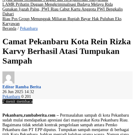
LAMR Prihatin Dugaan Mengkriminalisasi Budaya Melayu Rida
Gunakan Ijazah Palsu, PWI Riau Cabut Kartu Anggota PWI Bengkalis
Dahari
Riau Pos Group Menunggak Miliaran Rupiah Bayar Hak Puluhan Eks
Karyawan
Beranda
/
Pekanbaru
Camat Pekanbaru Kota Rein Rizka
Karvy Berhasil Atasi Tumpukan
Sampah
Editor Ramba Berita
26 Jun 2025 14:32
Pekanbaru
0
201
2 menit membaca
Pekanbaru,rambaberita.com –
Permasalahan sampah di kota Pekanbaru
sudah mulai mendapatkan apresiasi dari masyarakat Kota Pekanbaru Riau.
Bagaimana tidak setelah kontrak pengelolaan sampah antara Pemko
Pekanbaru dan PT EPP diputus. Tumpukan sampah menjamur di berbagai
titik Kota Pekanbaru, bahkan menjadi keluhan utama warga. Namun siapa