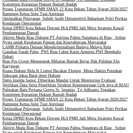
Komitmen Kepastian Hukum Rumah Ibadah
Proses Transparan SPMB SMAN 22 Kota Bekasi Tahun Ajaran 2026/2027
Rampung,Ketua Aing Tuai Apresiasi
Optimalkan Pelayanan, Subdit Audit Ditpamobvit Baharkam Polri Periksa
Kendaraan Operasional
Ketua DPRD Kota Bekasi Dorong IKA PMII Jadi Mitra Strategis Kawal
Pembangunan Daerah
Aktivis Muda Riau Dukung PT Agrinas Palma Nusantara di Riau, Solusi
Nyata untuk Ketahanan Pangan dan Kesejahteraan Masyarakat
LAMR Prihatin Dugaan Mengkriminalisasi Budaya Melayu Rida
Gunakan Ijazah Palsu, PWI Riau Cabut Kartu Anggota PWI Bengkalis
Dahari
Riau Pos Group Menunggak Miliaran Rupiah Bayar Hak Puluhan Eks
Karyawan
Kuasa Hukum Rida K Liamsi Bacakan Eksepsi, Minta Hakim Putuskan
Dakwaan Jaksa Batal demi Hukum
Datin Imelda Samsi: Diberikan Mandat Untuk Monitoring Evaluasi,
Verifikasi Data Serta Penerbitan Struktur Kepengurusan Grib Jaya di RIAU
Peletakan Batu Pertama Gereja St. Ignatius, Tri Adhianto Tegaskan
Komitmen Kepastian Hukum Rumah Ibadah
Proses Transparan SPMB SMAN 22 Kota Bekasi Tahun Ajaran 2026/2027
Rampung,Ketua Aing Tuai Apresiasi
Optimalkan Pelayanan, Subdit Audit Ditpamobvit Baharkam Polri Periksa
Kendaraan Operasional
Ketua DPRD Kota Bekasi Dorong IKA PMII Jadi Mitra Strategis Kawal
Pembangunan Daerah
Aktivis Muda Riau Dukung PT Agrinas Palma Nusantara di Riau, Solusi
Nyata untuk Ketahanan Pangan dan Kesejahteraan Masyarakat