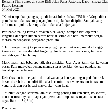
Bersama Tim Sukses di Posko BMI Jalan Palas Pastoran, Dapot Sinaga Giat
Public Hearing
04 Mei 2021
“Kami tempatkan petugas jaga di lokasi-lokasi bekas TPS liar. Warga diberi
pemahaman, dan sistem pengangkutan dijalankan disiplin. Sampah yang
dulu menumpuk, sekarang sudah tidak ada,” ujarnya.
Perubahan paling terasa dirasakan oleh warga. Sampah kini dijemput
langsung di depan rumah secara bergilir setiap dua hari, membuat warga
merasa mendapatkan pelayanan premium.
“Dulu warga buang ke pasar atau pinggir jalan. Sekarang mereka bangga
karena sampahnya diambil langsung. Ini bukan soal bersih saja, tapi soal
rasa dihargai,” tambahnya.
Meski masih ada beberapa titik sisa di sekitar Jalan Agus Salim dan kawasan
pasar, Rain menyebut penanganannya terus berjalan dengan pendekatan
bertahap dan kolaboratif.
Keberhasilan ini menjadi bukti bahwa tanpa ketergantungan pada kontrak
besar, daerah bisa mandiri jika ada kepemimpinan yang responsif, sistem
yang rapi, dan partisipasi masyarakat yang kuat.
“Ini bukti dengan bersama kita bisa. Yang penting itu kemauan, kolaborasi,
dan kehadiran nyata di lapangan persoalan tumpukan sampah bisa diatasi,”
tegas Rain. *** ( Edo)
Pos Terkait