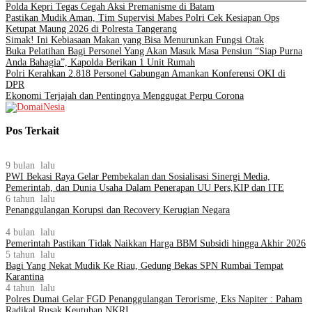
Polda Kepri Tegas Cegah Aksi Premanisme di Batam
Pastikan Mudik Aman, Tim Supervisi Mabes Polri Cek Kesiapan Ops
Ketupat Maung 2026 di Polresta Tangerang
Simak! Ini Kebiasaan Makan yang Bisa Menurunkan Fungsi Otak
Buka Pelatihan Bagi Personel Yang Akan Masuk Masa Pensiun “Siap Purna
Anda Bahagia”, Kapolda Berikan 1 Unit Rumah
Polri Kerahkan 2.818 Personel Gabungan Amankan Konferensi OKI di
DPR
Ekonomi Terjajah dan Pentingnya Menggugat Perpu Corona
Pos Terkait
9 bulan lalu
PWI Bekasi Raya Gelar Pembekalan dan Sosialisasi Sinergi Media,
Pemerintah, dan Dunia Usaha Dalam Penerapan UU Pers,KIP dan ITE
6 tahun lalu
Penanggulangan Korupsi dan Recovery Kerugian Negara
4 bulan lalu
Pemerintah Pastikan Tidak Naikkan Harga BBM Subsidi hingga Akhir 2026
5 tahun lalu
Bagi Yang Nekat Mudik Ke Riau, Gedung Bekas SPN Rumbai Tempat
Karantina
4 tahun lalu
Polres Dumai Gelar FGD Penanggulangan Terorisme, Eks Napiter : Paham
Radikal Rusak Keutuhan NKRI