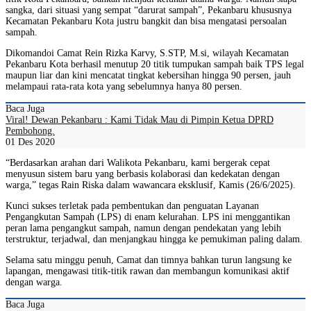
sangka, dari situasi yang sempat “darurat sampah”, Pekanbaru khususnya
Kecamatan Pekanbaru Kota justru bangkit dan bisa mengatasi persoalan
sampah.
Dikomandoi Camat Rein Rizka Karvy, S.STP, M.si, wilayah Kecamatan
Pekanbaru Kota berhasil menutup 20 titik tumpukan sampah baik TPS legal
maupun liar dan kini mencatat tingkat kebersihan hingga 90 persen, jauh
melampaui rata-rata kota yang sebelumnya hanya 80 persen.
Baca Juga
Viral! Dewan Pekanbaru : Kami Tidak Mau di Pimpin Ketua DPRD
Pembohong.
01 Des 2020
“Berdasarkan arahan dari Walikota Pekanbaru, kami bergerak cepat
menyusun sistem baru yang berbasis kolaborasi dan kedekatan dengan
warga,” tegas Rain Riska dalam wawancara eksklusif, Kamis (26/6/2025).
Kunci sukses terletak pada pembentukan dan penguatan Layanan
Pengangkutan Sampah (LPS) di enam kelurahan. LPS ini menggantikan
peran lama pengangkut sampah, namun dengan pendekatan yang lebih
terstruktur, terjadwal, dan menjangkau hingga ke pemukiman paling dalam.
Selama satu minggu penuh, Camat dan timnya bahkan turun langsung ke
lapangan, mengawasi titik-titik rawan dan membangun komunikasi aktif
dengan warga.
Baca Juga