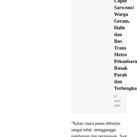
Copot
Sarwono!
Warga
Geram,
Halte
dan
Bus
Trans
Metro
Pekanbar
Rusak
Parah
dan
Terbengkal
07
AGU
2025
“Kalau cuaca panas debunya
sangat tebal, mengganggu
pandangan dan pernapasan. Saat