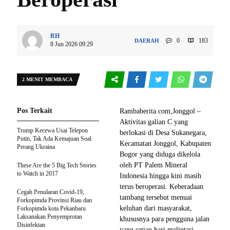
RH
0
183
DAERAH
8 Jun 2026 09:29
2 MENIT MEMBACA
Pos Terkait
Rambaberita.com,Jonggol –
Aktivitas galian C yang
Trump Kecewa Usai Telepon
berlokasi di Desa Sukanegara,
Putin, Tak Ada Kemajuan Soal
Kecamatan Jonggol, Kabupaten
Perang Ukraina
Bogor yang diduga dikelola
oleh PT Palem Mineral
These Are the 5 Big Tech Stories
to Watch in 2017
Indonesia hingga kini masih
terus beroperasi. Keberadaan
Cegah Penularan Covid-19,
tambang tersebut menuai
Forkopimda Provinsi Riau dan
keluhan dari masyarakat,
Forkopimda kota Pekanbaru
Laksanakan Penyemprotan
khususnya para pengguna jalan
Disinfektan
yang setiap hari melintasi