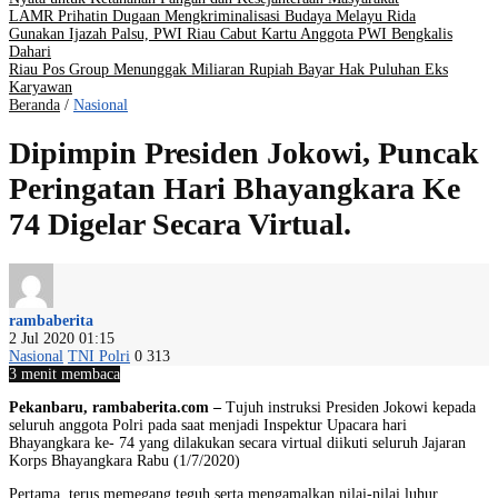
LAMR Prihatin Dugaan Mengkriminalisasi Budaya Melayu Rida
Gunakan Ijazah Palsu, PWI Riau Cabut Kartu Anggota PWI Bengkalis
Dahari
Riau Pos Group Menunggak Miliaran Rupiah Bayar Hak Puluhan Eks
Karyawan
Beranda
/
Nasional
Dipimpin Presiden Jokowi, Puncak
Peringatan Hari Bhayangkara Ke
74 Digelar Secara Virtual.
rambaberita
2 Jul 2020 01:15
Nasional
TNI Polri
0
313
3 menit membaca
Pekanbaru, rambaberita.com –
Tujuh instruksi Presiden Jokowi kepada
seluruh anggota Polri pada saat menjadi Inspektur Upacara hari
Bhayangkara ke- 74 yang dilakukan secara virtual diikuti seluruh Jajaran
Korps Bhayangkara Rabu (1/7/2020)
Pertama, terus memegang teguh serta mengamalkan nilai-nilai luhur