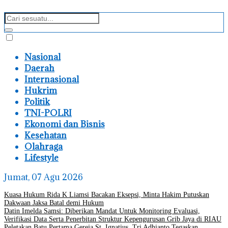
Nasional
Daerah
Internasional
Hukrim
Politik
TNI-POLRI
Ekonomi dan Bisnis
Kesehatan
Olahraga
Lifestyle
Jumat, 07 Agu 2026
Kuasa Hukum Rida K Liamsi Bacakan Eksepsi, Minta Hakim Putuskan
Dakwaan Jaksa Batal demi Hukum
Datin Imelda Samsi: Diberikan Mandat Untuk Monitoring Evaluasi,
Verifikasi Data Serta Penerbitan Struktur Kepengurusan Grib Jaya di RIAU
Peletakan Batu Pertama Gereja St. Ignatius, Tri Adhianto Tegaskan