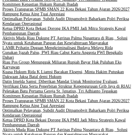
Komitmen Kepastian Hukum Rumah Ibadah
Proses Transparan SPMB SMAN 22 Kota Bekasi Tahun Ajaran 2026/2027
Rampung,Ketua Aing Tuai Apresiasi
Optimalkan Pelayanan, Subdit Audit Ditpamobvit Baharkam Polri Periksa
Kendaraan Operasional
Ketua DPRD Kota Bekasi Dorong IKA PMII Jadi Mitra Strategis Kawal
Pembangunan Daerah
Aktivis Muda Riau Dukung PT Agrinas Palma Nusantara di Riau, Solusi
Nyata untuk Ketahanan Pangan dan Kesejahteraan Masyarakat
LAMR Prihatin Dugaan Mengkriminalisasi Budaya Melayu Rida
Gunakan Ijazah Palsu, PWI Riau Cabut Kartu Anggota PWI Bengkalis
Dahari
Riau Pos Group Menunggak Miliaran Rupiah Bayar Hak Puluhan Eks
Karyawan
Kuasa Hukum Rida K Liamsi Bacakan Eksepsi, Minta Hakim Putuskan
Dakwaan Jaksa Batal demi Hukum
Datin Imelda Samsi: Diberikan Mandat Untuk Monitoring Evaluasi,
Verifikasi Data Serta Penerbitan Struktur Kepengurusan Grib Jaya di RIAU
Peletakan Batu Pertama Gereja St. Ignatius, Tri Adhianto Tegaskan
Komitmen Kepastian Hukum Rumah Ibadah
Proses Transparan SPMB SMAN 22 Kota Bekasi Tahun Ajaran 2026/2027
Rampung,Ketua Aing Tuai Apresiasi
Optimalkan Pelayanan, Subdit Audit Ditpamobvit Baharkam Polri Periksa
Kendaraan Operasional
Ketua DPRD Kota Bekasi Dorong IKA PMII Jadi Mitra Strategis Kawal
Pembangunan Daerah
Aktivis Muda Riau Dukung PT Agrinas Palma Nusantara di Riau, Solusi
Nyata untuk Ketahanan Pangan dan Kesejahteraan Masyarakat