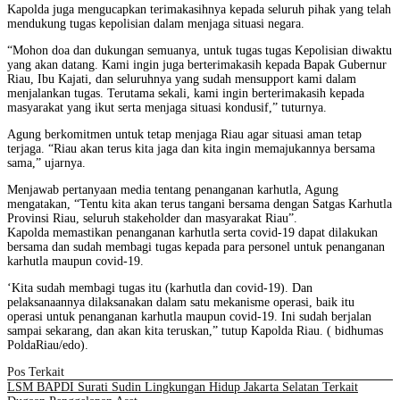
Kapolda juga mengucapkan terimakasihnya kepada seluruh pihak yang telah
mendukung tugas kepolisian dalam menjaga situasi negara.
“Mohon doa dan dukungan semuanya, untuk tugas tugas Kepolisian diwaktu
yang akan datang. Kami ingin juga berterimakasih kepada Bapak Gubernur
Riau, Ibu Kajati, dan seluruhnya yang sudah mensupport kami dalam
menjalankan tugas. Terutama sekali, kami ingin berterimakasih kepada
masyarakat yang ikut serta menjaga situasi kondusif,” tuturnya.
Agung berkomitmen untuk tetap menjaga Riau agar situasi aman tetap
terjaga. “Riau akan terus kita jaga dan kita ingin memajukannya bersama
sama,” ujarnya.
Menjawab pertanyaan media tentang penanganan karhutla, Agung
mengatakan, “Tentu kita akan terus tangani bersama dengan Satgas Karhutla
Provinsi Riau, seluruh stakeholder dan masyarakat Riau”.
Kapolda memastikan penanganan karhutla serta covid-19 dapat dilakukan
bersama dan sudah membagi tugas kepada para personel untuk penanganan
karhutla maupun covid-19.
‘Kita sudah membagi tugas itu (karhutla dan covid-19). Dan
pelaksanaannya dilaksanakan dalam satu mekanisme operasi, baik itu
operasi untuk penanganan karhutla maupun covid-19. Ini sudah berjalan
sampai sekarang, dan akan kita teruskan,” tutup Kapolda Riau. ( bidhumas
PoldaRiau/edo).
Pos Terkait
LSM BAPDI Surati Sudin Lingkungan Hidup Jakarta Selatan Terkait