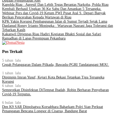
Dugaan Penggelapan Aset
Kapolda Riau : Agresif Dan Lebih Tegas Berantas Narkoba, Polda Riau
Kembali Berhasil Ungkap 36 Kg Sabu Dan Amankan 5 Tersangka.
Webinar Pers dan Covid-19 Ketum PWI Pusat Atal S. Depari Banyak
Berikan Pencerahan Kepada Wartawan di Riau
KPK Yakin Korupsi Pembangunan Jalan di Sumut Terjadi Sejak Lama
Danlanud Ronny Irianto Moningka : Wartawan Nasrani Jaga Toleransi dan
Tebarkan Kasih
Kakanwil Ditjenpas Riau Hadiri Kegiatan Bhakti Sosial dan Safari
Ramadhan di Lapas Perempuan Pekanbaru
Pos Terkait
5 tahun lalu
Cegah Pelanggaran Dalam Pilkada, Bawaslu-PGRI Tandatangani MOU.
1 tahun lalu
Dipimpin Imran Yusuf, Kejari Kota Bekasi Tetapkan Tiga Tersangka
Korupsi
6 tahun lalu
Semprotkan Disinfektan DiTempat Ibadah, Robin Berharap Penyebaran
Covid-19 Terputus.
6 bulan lalu
Den K9 SAR Ditpolsatwa Korsabhara Baharkam Polri Siap Perkuat
Penanganan Bencana Longsor di Cisarua, Bandung Barat