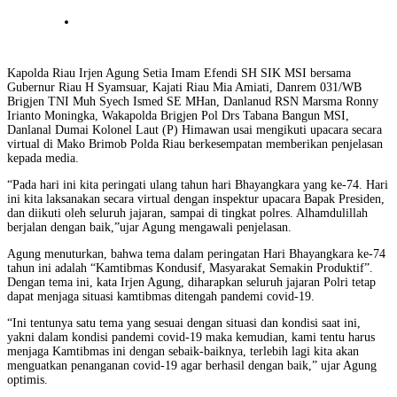
Kapolda Riau Irjen Agung Setia Imam Efendi SH SIK MSI bersama
Gubernur Riau H Syamsuar, Kajati Riau Mia Amiati, Danrem 031/WB
Brigjen TNI Muh Syech Ismed SE MHan, Danlanud RSN Marsma Ronny
Irianto Moningka, Wakapolda Brigjen Pol Drs Tabana Bangun MSI,
Danlanal Dumai Kolonel Laut (P) Himawan usai mengikuti upacara secara
virtual di Mako Brimob Polda Riau berkesempatan memberikan penjelasan
kepada media.
“Pada hari ini kita peringati ulang tahun hari Bhayangkara yang ke-74. Hari
ini kita laksanakan secara virtual dengan inspektur upacara Bapak Presiden,
dan diikuti oleh seluruh jajaran, sampai di tingkat polres. Alhamdulillah
berjalan dengan baik,”ujar Agung mengawali penjelasan.
Agung menuturkan, bahwa tema dalam peringatan Hari Bhayangkara ke-74
tahun ini adalah “Kamtibmas Kondusif, Masyarakat Semakin Produktif”.
Dengan tema ini, kata Irjen Agung, diharapkan seluruh jajaran Polri tetap
dapat menjaga situasi kamtibmas ditengah pandemi covid-19.
“Ini tentunya satu tema yang sesuai dengan situasi dan kondisi saat ini,
yakni dalam kondisi pandemi covid-19 maka kemudian, kami tentu harus
menjaga Kamtibmas ini dengan sebaik-baiknya, terlebih lagi kita akan
menguatkan penanganan covid-19 agar berhasil dengan baik,” ujar Agung
optimis.