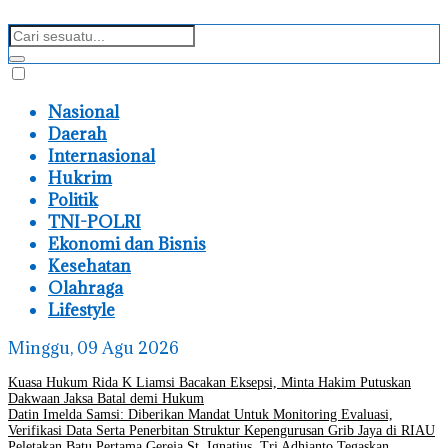
Nasional
Daerah
Internasional
Hukrim
Politik
TNI-POLRI
Ekonomi dan Bisnis
Kesehatan
Olahraga
Lifestyle
Minggu, 09 Agu 2026
Kuasa Hukum Rida K Liamsi Bacakan Eksepsi, Minta Hakim Putuskan
Dakwaan Jaksa Batal demi Hukum
Datin Imelda Samsi: Diberikan Mandat Untuk Monitoring Evaluasi,
Verifikasi Data Serta Penerbitan Struktur Kepengurusan Grib Jaya di RIAU
Peletakan Batu Pertama Gereja St. Ignatius, Tri Adhianto Tegaskan