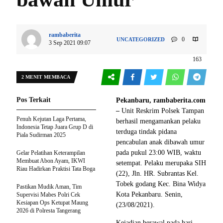
rambaberita
0
UNCATEGORIZED
3 Sep 2021 09:07
163
2 MENIT MEMBACA
Pos Terkait
Pekanbaru, rambaberita.com
–
Unit Reskrim Polsek Tampan
Penuh Kejutan Laga Pertama,
berhasil mengamankan pelaku
Indonesia Tetap Juara Grup D di
terduga tindak pidana
Piala Sudirman 2025
pencabulan anak dibawah umur
pada pukul 23:00 WIB, waktu
Gelar Pelatihan Keterampilan
Membuat Abon Ayam, IKWI
setempat. Pelaku merupaka SIH
Riau Hadirkan Praktisi Tata Boga
(22), Jln. HR. Subrantas Kel.
Tobek godang Kec. Bina Widya
Pastikan Mudik Aman, Tim
Kota Pekanbaru. Senin,
Supervisi Mabes Polri Cek
Kesiapan Ops Ketupat Maung
(23/08/2021).
2026 di Polresta Tangerang
Kejadian berawal pada hari