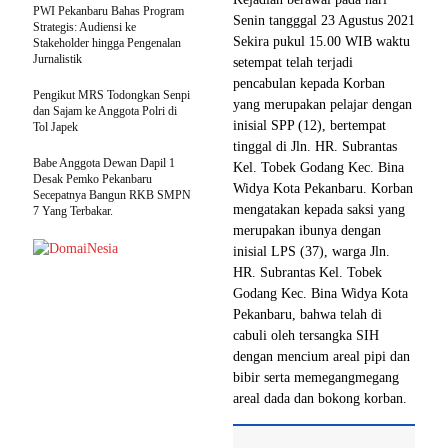
PWI Pekanbaru Bahas Program
Senin tangggal 23 Agustus 2021
Strategis: Audiensi ke
Sekira pukul 15.00 WIB waktu
Stakeholder hingga Pengenalan
Jurnalistik
setempat telah terjadi
pencabulan kepada Korban
Pengikut MRS Todongkan Senpi
yang merupakan pelajar dengan
dan Sajam ke Anggota Polri di
inisial SPP (12), bertempat
Tol Japek
tinggal di Jln. HR. Subrantas
Babe Anggota Dewan Dapil 1
Kel. Tobek Godang Kec. Bina
Desak Pemko Pekanbaru
Widya Kota Pekanbaru. Korban
Secepatnya Bangun RKB SMPN
mengatakan kepada saksi yang
7 Yang Terbakar.
merupakan ibunya dengan
inisial LPS (37), warga Jln.
HR. Subrantas Kel. Tobek
Godang Kec. Bina Widya Kota
Pekanbaru, bahwa telah di
cabuli oleh tersangka SIH
dengan mencium areal pipi dan
bibir serta memegangmegang
areal dada dan bokong korban.