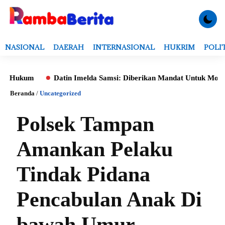
NASIONAL
DAERAH
INTERNASIONAL
HUKRIM
POLI
kum
Datin Imelda Samsi: Diberikan Mandat Untuk Monitoring E
Beranda
/
Uncategorized
Polsek Tampan
Amankan Pelaku
Tindak Pidana
Pencabulan Anak Di
bawah Umur