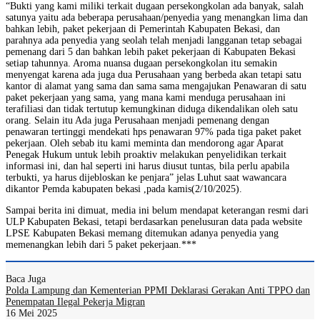
“Bukti yang kami miliki terkait dugaan persekongkolan ada banyak, salah
satunya yaitu ada beberapa perusahaan/penyedia yang menangkan lima dan
bahkan lebih, paket pekerjaan di Pemerintah Kabupaten Bekasi, dan
parahnya ada penyedia yang seolah telah menjadi langganan tetap sebagai
pemenang dari 5 dan bahkan lebih paket pekerjaan di Kabupaten Bekasi
setiap tahunnya. Aroma nuansa dugaan persekongkolan itu semakin
menyengat karena ada juga dua Perusahaan yang berbeda akan tetapi satu
kantor di alamat yang sama dan sama sama mengajukan Penawaran di satu
paket pekerjaan yang sama, yang mana kami menduga perusahaan ini
terafiliasi dan tidak tertutup kemungkinan diduga dikendalikan oleh satu
orang. Selain itu Ada juga Perusahaan menjadi pemenang dengan
penawaran tertinggi mendekati hps penawaran 97% pada tiga paket paket
pekerjaan. Oleh sebab itu kami meminta dan mendorong agar Aparat
Penegak Hukum untuk lebih proaktiv melakukan penyelidikan terkait
informasi ini, dan hal seperti ini harus diusut tuntas, bila perlu apabila
terbukti, ya harus dijebloskan ke penjara” jelas Luhut saat wawancara
dikantor Pemda kabupaten bekasi ,pada kamis(2/10/2025).
Sampai berita ini dimuat, media ini belum mendapat keterangan resmi dari
ULP Kabupaten Bekasi, tetapi berdasarkan penelusuran data pada website
LPSE Kabupaten Bekasi memang ditemukan adanya penyedia yang
memenangkan lebih dari 5 paket pekerjaan.***
Baca Juga
Polda Lampung dan Kementerian PPMI Deklarasi Gerakan Anti TPPO dan
Penempatan Ilegal Pekerja Migran
16 Mei 2025