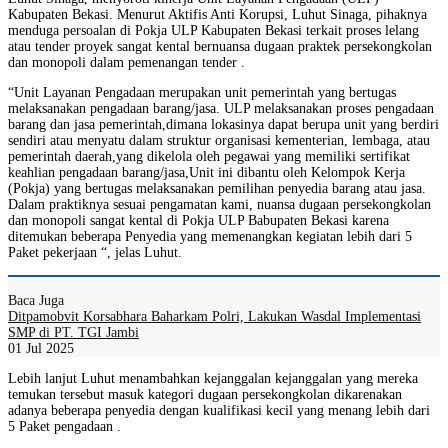
Kabupaten Bekasi. Menurut Aktifis Anti Korupsi, Luhut Sinaga, pihaknya
menduga persoalan di Pokja ULP Kabupaten Bekasi terkait proses lelang
atau tender proyek sangat kental bernuansa dugaan praktek persekongkolan
dan monopoli dalam pemenangan tender .
“Unit Layanan Pengadaan merupakan unit pemerintah yang bertugas
melaksanakan pengadaan barang/jasa. ULP melaksanakan proses pengadaan
barang dan jasa pemerintah,dimana lokasinya dapat berupa unit yang berdiri
sendiri atau menyatu dalam struktur organisasi kementerian, lembaga, atau
pemerintah daerah,yang dikelola oleh pegawai yang memiliki sertifikat
keahlian pengadaan barang/jasa,Unit ini dibantu oleh Kelompok Kerja
(Pokja) yang bertugas melaksanakan pemilihan penyedia barang atau jasa.
Dalam praktiknya sesuai pengamatan kami, nuansa dugaan persekongkolan
dan monopoli sangat kental di Pokja ULP Babupaten Bekasi karena
ditemukan beberapa Penyedia yang memenangkan kegiatan lebih dari 5
Paket pekerjaan “, jelas Luhut.
Baca Juga
Ditpamobvit Korsabhara Baharkam Polri, Lakukan Wasdal Implementasi
SMP di PT. TGI Jambi
01 Jul 2025
Lebih lanjut Luhut menambahkan kejanggalan kejanggalan yang mereka
temukan tersebut masuk kategori dugaan persekongkolan dikarenakan
adanya beberapa penyedia dengan kualifikasi kecil yang menang lebih dari
5 Paket pengadaan .