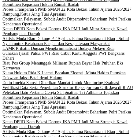
Komitmen Kepastian Hukum Rumah Ibadah
Proses Transparan SPMB SMAN 22 Kota Bekasi Tahun Ajaran 2026/2027
Rampung,Ketua Aing Tuai Apresiasi
Optimalkan Pelayanan, Subdit Audit Ditpamobvit Baharkam Polri Periksa
Kendaraan Operasional
Ketua DPRD Kota Bekasi Dorong IKA PMII Jadi Mitra Strategis Kawal
Pembangunan Daerah
Aktivis Muda Riau Dukung PT Agrinas Palma Nusantara di Riau, Solusi
Nyata untuk Ketahanan Pangan dan Kesejahteraan Masyarakat
LAMR Prihatin Dugaan Mengkriminalisasi Budaya Melayu Rida
Gunakan Ijazah Palsu, PWI Riau Cabut Kartu Anggota PWI Bengkalis
Dahari
Riau Pos Group Menunggak Miliaran Rupiah Bayar Hak Puluhan Eks
Karyawan
Kuasa Hukum Rida K Liamsi Bacakan Eksepsi, Minta Hakim Putuskan
Dakwaan Jaksa Batal demi Hukum
Datin Imelda Samsi: Diberikan Mandat Untuk Monitoring Evaluasi,
Verifikasi Data Serta Penerbitan Struktur Kepengurusan Grib Jaya di RIAU
Peletakan Batu Pertama Gereja St. Ignatius, Tri Adhianto Tegaskan
Komitmen Kepastian Hukum Rumah Ibadah
Proses Transparan SPMB SMAN 22 Kota Bekasi Tahun Ajaran 2026/2027
Rampung,Ketua Aing Tuai Apresiasi
Optimalkan Pelayanan, Subdit Audit Ditpamobvit Baharkam Polri Periksa
Kendaraan Operasional
Ketua DPRD Kota Bekasi Dorong IKA PMII Jadi Mitra Strategis Kawal
Pembangunan Daerah
Aktivis Muda Riau Dukung PT Agrinas Palma Nusantara di Riau, Solusi
Nyata untuk Ketahanan Pangan dan Kesejahteraan Masyarakat