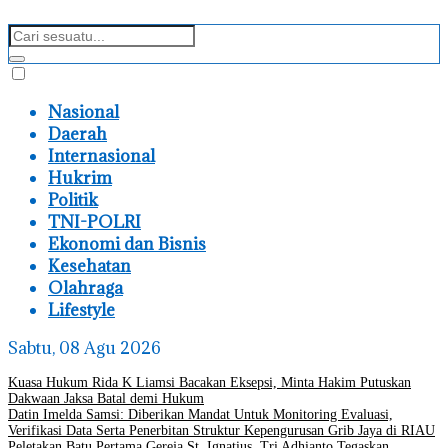
Nasional
Daerah
Internasional
Hukrim
Politik
TNI-POLRI
Ekonomi dan Bisnis
Kesehatan
Olahraga
Lifestyle
Sabtu, 08 Agu 2026
Kuasa Hukum Rida K Liamsi Bacakan Eksepsi, Minta Hakim Putuskan
Dakwaan Jaksa Batal demi Hukum
Datin Imelda Samsi: Diberikan Mandat Untuk Monitoring Evaluasi,
Verifikasi Data Serta Penerbitan Struktur Kepengurusan Grib Jaya di RIAU
Peletakan Batu Pertama Gereja St. Ignatius, Tri Adhianto Tegaskan