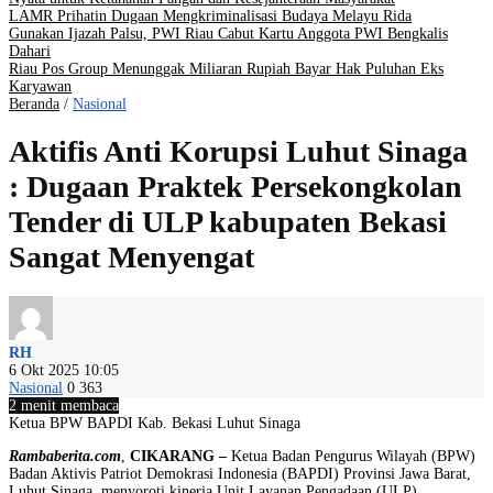
LAMR Prihatin Dugaan Mengkriminalisasi Budaya Melayu Rida
Gunakan Ijazah Palsu, PWI Riau Cabut Kartu Anggota PWI Bengkalis
Dahari
Riau Pos Group Menunggak Miliaran Rupiah Bayar Hak Puluhan Eks
Karyawan
Beranda
/
Nasional
Aktifis Anti Korupsi Luhut Sinaga
: Dugaan Praktek Persekongkolan
Tender di ULP kabupaten Bekasi
Sangat Menyengat
RH
6 Okt 2025 10:05
Nasional
0
363
2 menit membaca
Ketua BPW BAPDI Kab. Bekasi Luhut Sinaga
Rambaberita.com
,
CIKARANG –
Ketua Badan Pengurus Wilayah (BPW)
Badan Aktivis Patriot Demokrasi Indonesia (BAPDI) Provinsi Jawa Barat,
Luhut Sinaga, menyoroti kinerja Unit Layanan Pengadaan (ULP)