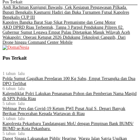
Pos Terkait
Andi Rachman Kunjungi Bawaslu, Cek Kesiapan Pengawasan Pilkada.
Bupati Bengkalis Kasmarni Hadiri dan Buka Turnamen Futsal Kapolres
Bengkalis CUP III
Kapolres Bangka Barat Siap Sikat Premanisme dan Geng Motor
AKD DPRD Riau Terbentuk, Tanpa 3 Parpol Pendukung Pilpres 02.
Gubernur Sumut Legawa Empat Pulau Ditetapkan Masuk Wilayah Aceh
Wakapolri: Operasi Ketupat 2026 Didukung Teknologi Canggih, Dari
Drone hingga Command Center Mobile
Pos Terkait
1 tahun lalu
Polda Sumut Gagalkan Peredaran 100 Kg Sabu, Empat Tersangka dan Dua
DPO Terlibat
6 tahun lalu
Kalemdiklat Polri Lakukan Penanaman Pohon dan Pemberian Nama Masjid
di SPN Polda Riau
5 tahun lalu
Webinar Pers dan Covid-19 Ketum PWI Pusat Atal S. Depari Banyak
Berikan Pencerahan Kepada Wartawan di Riau
5 tahun lalu
Kapolresta Pekanbaru Tandatangani MoU dengan Pimpinan Bank BUMN/
BUMD se-Kota Pekanbaru.
5 tahun lalu
Dapot Sinaga Laksanakan Pùblic Hearing, Warga Jalan Satria Usulkan