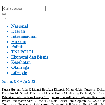
Nasional
Daerah
Internasional
Hukrim
Politik
TNI-POLRI
Ekonomi dan Bisnis
Kesehatan
Olahraga
Lifestyle
Sabtu, 08 Agu 2026
Kuasa Hukum Rida K Liamsi Bacakan Eksepsi, Minta Hakim Putuskan Dakw
Datin Imelda Samsi: Diberikan Mandat Untuk Monitoring Evaluasi, Verifikas
Peletakan Batu Pertama Gereja St. Ignatius, Tri Adhianto Tegaskan Komit
Proses Transparan SPMB SMAN 22 Kota Bekasi Tahun Ajaran 2026/2027 Ra
Optimalkan Pelayanan, Subdit Audit Ditpamobvit Baharkam Polri Periksa Ke