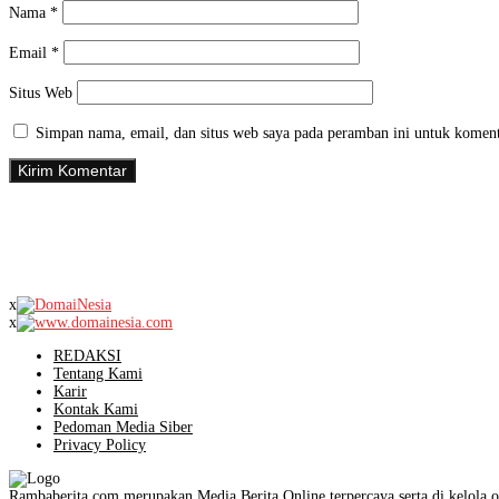
Nama
*
Email
*
Situs Web
Simpan nama, email, dan situs web saya pada peramban ini untuk koment
x
x
REDAKSI
Tentang Kami
Karir
Kontak Kami
Pedoman Media Siber
Privacy Policy
Rambaberita.com merupakan Media Berita Online terpercaya serta di kelola o