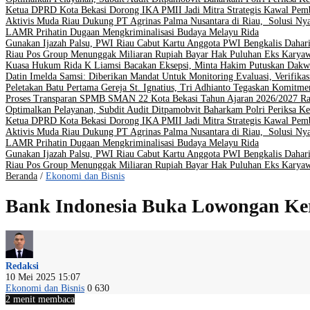
Ketua DPRD Kota Bekasi Dorong IKA PMII Jadi Mitra Strategis Kawal Pe
Aktivis Muda Riau Dukung PT Agrinas Palma Nusantara di Riau, Solusi Nya
LAMR Prihatin Dugaan Mengkriminalisasi Budaya Melayu Rida
Gunakan Ijazah Palsu, PWI Riau Cabut Kartu Anggota PWI Bengkalis Dahar
Riau Pos Group Menunggak Miliaran Rupiah Bayar Hak Puluhan Eks Karya
Kuasa Hukum Rida K Liamsi Bacakan Eksepsi, Minta Hakim Putuskan Dakw
Datin Imelda Samsi: Diberikan Mandat Untuk Monitoring Evaluasi, Verifikas
Peletakan Batu Pertama Gereja St. Ignatius, Tri Adhianto Tegaskan Komit
Proses Transparan SPMB SMAN 22 Kota Bekasi Tahun Ajaran 2026/2027 Ra
Optimalkan Pelayanan, Subdit Audit Ditpamobvit Baharkam Polri Periksa Ke
Ketua DPRD Kota Bekasi Dorong IKA PMII Jadi Mitra Strategis Kawal Pe
Aktivis Muda Riau Dukung PT Agrinas Palma Nusantara di Riau, Solusi Nya
LAMR Prihatin Dugaan Mengkriminalisasi Budaya Melayu Rida
Gunakan Ijazah Palsu, PWI Riau Cabut Kartu Anggota PWI Bengkalis Dahar
Riau Pos Group Menunggak Miliaran Rupiah Bayar Hak Puluhan Eks Karya
Beranda
/
Ekonomi dan Bisnis
Bank Indonesia Buka Lowongan Kerj
Redaksi
10 Mei 2025 15:07
Ekonomi dan Bisnis
0
630
2 menit membaca