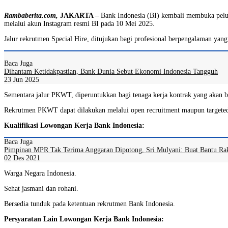
Rambaberita.com,
JAKARTA –
Bank Indonesia (BI) kembali membuka peluan
melalui akun Instagram resmi BI pada 10 Mei 2025.
Jalur rekrutmen Special Hire, ditujukan bagi profesional berpengalaman yan
Baca Juga
Dihantam Ketidakpastian, Bank Dunia Sebut Ekonomi Indonesia Tangguh
23 Jun 2025
Sementara jalur PKWT, diperuntukkan bagi tenaga kerja kontrak yang akan be
Rekrutmen PKWT dapat dilakukan melalui open recruitment maupun targeted r
Kualifikasi Lowongan Kerja Bank Indonesia:
Baca Juga
Pimpinan MPR Tak Terima Anggaran Dipotong, Sri Mulyani: Buat Bantu Ra
02 Des 2021
Warga Negara Indonesia.
Sehat jasmani dan rohani.
Bersedia tunduk pada ketentuan rekrutmen Bank Indonesia.
Persyaratan Lain Lowongan Kerja Bank Indonesia: