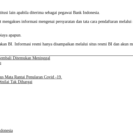
itusi lain apabila diterima sebagai pegawai Bank Indonesia.
 mengakses informasi mengenai persyaratan dan tata cara pendaftaran melalui 
biaya apapun.
an BI. Informasi resmi hanya disampaikan melalui situs resmi BI dan akun me
Kembali Ditemukan Meninggal
u
s Mata Rantai Penularan Covid -19.
inilai Tak Dihargai
ndonesia