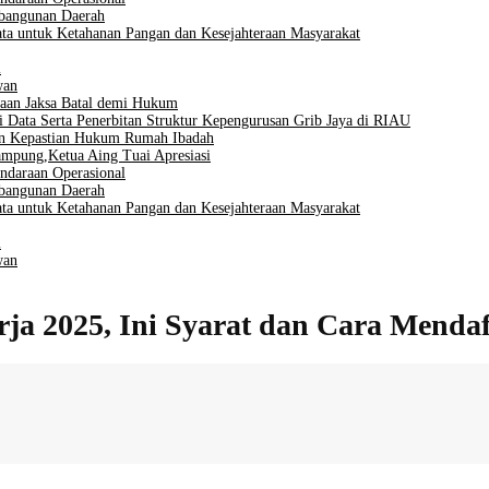
mbangunan Daerah
ta untuk Ketahanan Pangan dan Kesejahteraan Masyarakat
i
wan
aan Jaksa Batal demi Hukum
i Data Serta Penerbitan Struktur Kepengurusan Grib Jaya di RIAU
men Kepastian Hukum Rumah Ibadah
mpung,Ketua Aing Tuai Apresiasi
ndaraan Operasional
mbangunan Daerah
ta untuk Ketahanan Pangan dan Kesejahteraan Masyarakat
i
wan
a 2025, Ini Syarat dan Cara Menda