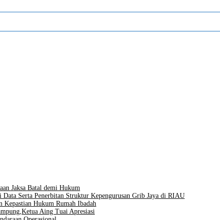
aan Jaksa Batal demi Hukum
i Data Serta Penerbitan Struktur Kepengurusan Grib Jaya di RIAU
men Kepastian Hukum Rumah Ibadah
mpung,Ketua Aing Tuai Apresiasi
ndaraan Operasional