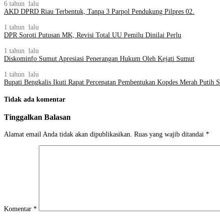
6 tahun lalu
AKD DPRD Riau Terbentuk, Tanpa 3 Parpol Pendukung Pilpres 02.
1 tahun lalu
DPR Soroti Putusan MK, Revisi Total UU Pemilu Dinilai Perlu
1 tahun lalu
Diskominfo Sumut Apresiasi Penerangan Hukum Oleh Kejati Sumut
1 tahun lalu
Bupati Bengkalis Ikuti Rapat Percepatan Pembentukan Kopdes Merah Putih 
Tidak ada komentar
Tinggalkan Balasan
Alamat email Anda tidak akan dipublikasikan.
Ruas yang wajib ditandai
*
Komentar
*