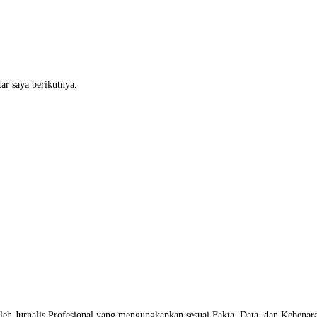
ar saya berikutnya.
leh Jurnalis Profesional yang mengungkapkan sesuai Fakta, Data, dan Kebenar