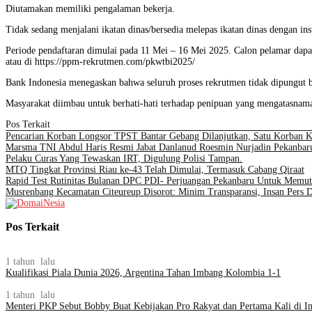
Diutamakan memiliki pengalaman bekerja.
Tidak sedang menjalani ikatan dinas/bersedia melepas ikatan dinas dengan inst
Periode pendaftaran dimulai pada 11 Mei – 16 Mei 2025. Calon pelamar dapat
atau di https://ppm-rekrutmen.com/pkwtbi2025/
Bank Indonesia menegaskan bahwa seluruh proses rekrutmen tidak dipungut 
Masyarakat diimbau untuk berhati-hati terhadap penipuan yang mengatasnamak
Pos Terkait
Pencarian Korban Longsor TPST Bantar Gebang Dilanjutkan, Satu Korban 
Marsma TNI Abdul Haris Resmi Jabat Danlanud Roesmin Nurjadin Pekanbar
Pelaku Curas Yang Tewaskan IRT, Digulung Polisi Tampan.
MTQ Tingkat Provinsi Riau ke-43 Telah Dimulai, Termasuk Cabang Qiraat
Rapid Test Rutinitas Bulanan DPC PDI- Perjuangan Pekanbaru Untuk Memutu
Musrenbang Kecamatan Citeureup Disorot: Minim Transparansi, Insan Pers D
Pos Terkait
1 tahun lalu
Kualifikasi Piala Dunia 2026, Argentina Tahan Imbang Kolombia 1-1
1 tahun lalu
Menteri PKP Sebut Bobby Buat Kebijakan Pro Rakyat dan Pertama Kali di I