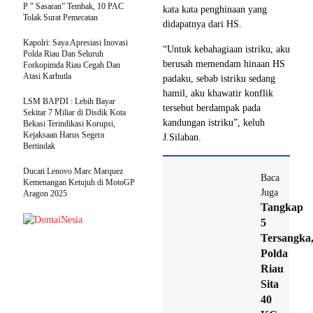
P ” Sasaran” Tembak, 10 PAC
kata kata penghinaan yang
Tolak Surat Pemecatan
didapatnya dari HS.
Kapolri: Saya Apresiasi Inovasi
“Untuk kebahagiaan istriku, aku
Polda Riau Dan Seluruh
berusah memendam hinaan HS
Forkopimda Riau Cegah Dan
Atasi Karhutla
padaku, sebab istriku sedang
hamil, aku khawatir konflik
LSM BAPDI : Lebih Bayar
tersebut berdampak pada
Sekitar 7 Miliar di Disdik Kota
kandungan istriku”, keluh
Bekasi Terindikasi Korupsi,
Kejaksaan Harus Segera
J.Silaban.
Bertindak
Ducati Lenovo Marc Marquez
Baca
Kemenangan Ketujuh di MotoGP
Juga
Aragon 2025
Tangkap
5
Tersangka
Polda
Riau
Sita
40