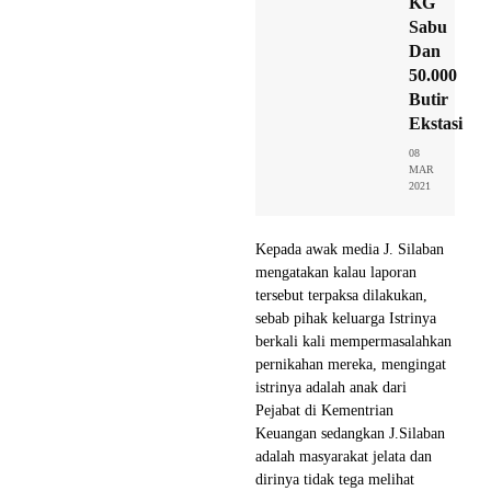
KG
Sabu
Dan
50.000
Butir
Ekstasi
08
MAR
2021
Kepada awak media J. Silaban
mengatakan kalau laporan
tersebut terpaksa dilakukan,
sebab pihak keluarga Istrinya
berkali kali mempermasalahkan
pernikahan mereka, mengingat
istrinya adalah anak dari
Pejabat di Kementrian
Keuangan sedangkan J.Silaban
adalah masyarakat jelata dan
dirinya tidak tega melihat