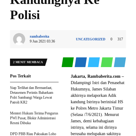
Polisi
rambaberita
0
317
UNCATEGORIZED
9 Jun 2021 03:36
2 MENIT MEMBACA
Pos Terkait
Jakarta, Rambaberita.com –
Didampingi Istri dan Penasehat
Siap Terlihat dan Bermanfaat,
Hukumnya, James Silaban
Detasemen Perintis Baharkam
akhirnya melaporkan Adik
Polri Sambangi Warga Lewat
kandung Istrinya berinisial HS
Patroli KR2
ke Polres Metro Jakarta Timur
Menteri Hukum Terima Pengurus
(Selasa /7/6/2021). Menurut
PWI Pusat, Blokir Administrasi
James, demi kebahagiaan
Resmi Dibuka
istrinya, selama ini dirinya
berusaha melupakan sakitnya
DPD PBB Riau Paksakan Loho