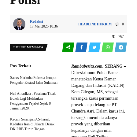
Redaksi
0
HEADLINE
HUKRIM
17 Mei 2025 10:36
767
2 MENIT MEMBACA
Pos Terkait
Rambaberita.com,
SERANG –
Ditreskrimum Polda Banten
Satres Narkoba Polresta Jemput
menetapkan Ketua Kamar
Pengedar Ekstasi Jalan Sulaiman
Dagang dan Industri (KADIN)
Kota Cilegon, MS, sebagai
Neil Antariksa : Petahana Tidak
tersangka kasus permintaan
Boleh Lagi Melakukan
Penggantian Pejabat Sejak 8
proyek tanpa lelang ke PT
Januari 2020.
Chandra Asri. Dalam kasus ini,
tersangka meminta adanya
Kecam Serangan AS-Israel,
proyek yang diberikan
Kedubes Iran di Jakarta Desak
DK PBB Turun Tangan
kepadanya dengan nilai
anggaran Rp5 Triliun.