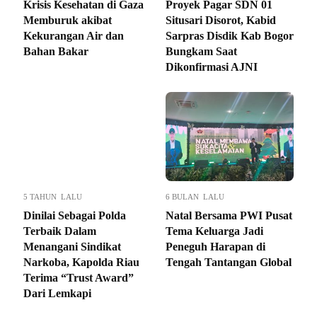
Krisis Kesehatan di Gaza
Proyek Pagar SDN 01
Memburuk akibat
Situsari Disorot, Kabid
Kekurangan Air dan
Sarpras Disdik Kab Bogor
Bahan Bakar
Bungkam Saat
Dikonfirmasi AJNI
5 TAHUN LALU
6 BULAN LALU
Dinilai Sebagai Polda
Natal Bersama PWI Pusat
Terbaik Dalam
Tema Keluarga Jadi
Menangani Sindikat
Peneguh Harapan di
Narkoba, Kapolda Riau
Tengah Tantangan Global
Terima “Trust Award”
Dari Lemkapi