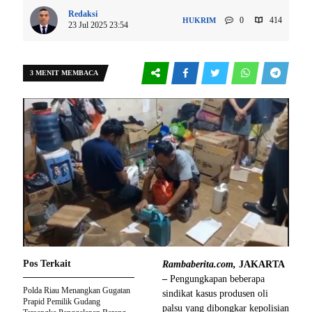
Redaksi
0
414
HUKRIM
23 Jul 2025 23:54
3 MENIT MEMBACA
Pos Terkait
Rambaberita.com,
JAKARTA
–
Pengungkapan beberapa
Polda Riau Menangkan Gugatan
sindikat kasus produsen oli
Prapid Pemilik Gudang
palsu yang dibongkar kepolisian