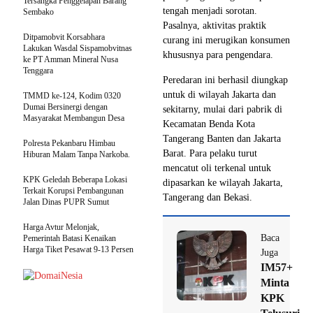
Tersangka Penggelapan Barang
tengah menjadi sorotan.
Sembako
Pasalnya, aktivitas praktik
Ditpamobvit Korsabhara
curang ini merugikan konsumen
Lakukan Wasdal Sispamobvitnas
khususnya para pengendara.
ke PT Amman Mineral Nusa
Tenggara
Peredaran ini berhasil diungkap
untuk di wilayah Jakarta dan
TMMD ke-124, Kodim 0320
Dumai Bersinergi dengan
sekitarny, mulai dari pabrik di
Masyarakat Membangun Desa
Kecamatan Benda Kota
Tangerang Banten dan Jakarta
Polresta Pekanbaru Himbau
Barat. Para pelaku turut
Hiburan Malam Tanpa Narkoba.
mencatut oli terkenal untuk
KPK Geledah Beberapa Lokasi
dipasarkan ke wilayah Jakarta,
Terkait Korupsi Pembangunan
Tangerang dan Bekasi.
Jalan Dinas PUPR Sumut
Harga Avtur Melonjak,
Baca
Pemerintah Batasi Kenaikan
Harga Tiket Pesawat 9-13 Persen
Juga
IM57+
Minta
KPK