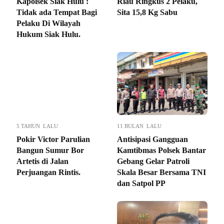
Kapolsek Siak Hulu :
Riau Ringkus 2 Pelaku,
Tidak ada Tempat Bagi
Sita 15,8 Kg Sabu
Pelaku Di Wilayah
Hukum Siak Hulu.
5 TAHUN LALU
11 BULAN LALU
Pokir Victor Parulian
Antisipasi Gangguan
Bangun Sumur Bor
Kamtibmas Polsek Bantar
Artetis di Jalan
Gebang Gelar Patroli
Perjuangan Rintis.
Skala Besar Bersama TNI
dan Satpol PP