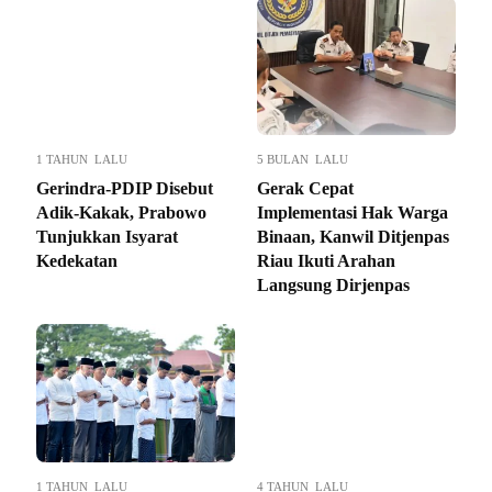
1 TAHUN LALU
5 BULAN LALU
Gerindra-PDIP Disebut
Gerak Cepat
Adik-Kakak, Prabowo
Implementasi Hak Warga
Tunjukkan Isyarat
Binaan, Kanwil Ditjenpas
Kedekatan
Riau Ikuti Arahan
Langsung Dirjenpas
1 TAHUN LALU
4 TAHUN LALU