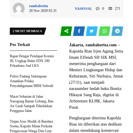
rambaberita
0
271
NASIONAL
28 Nov 2020 01:31
2 MENIT MEMBACA
Pos Terkait
Jakarta, rambaberita.com
–
Kapolda Riau Irjen Agung Setia
Rapat Dengar Pendapat Komisi
Imam Effendi SH SIK MSI,
III, Ungkap Bukti SDN 180
menerima penghargaan dari
Pekanbaru Jual LKS
Menteri Lingkungan Hidup dan
Kehutanan, Siti Nurbaya, Jumat
Polres Padang Sidempuan
Amankan Pelaku
(27/11), saat menjadi
Penyalahgunaan BBM Subsidi
narasumber bedah buku Bonita:
Hikayat Sang Raja, digelar di
Macet Seharian di Jalan
Arboretum KLHK, Jakarta
Narogong Bantar Gebang, Bau
Air Lindi Sampah Dikeluhkan
Pusat.
Pengguna Jalan
Penghargaan diterima Kapolda
Tinjau Arus Mudik di Bandara
Riau ini diberikan atas dedikasi
Soetta, Kapolri Minta Perketat
dalam mendukung konservasi
Pengawasan Warga Dari Luar