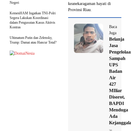
Negeri
keanekaragaman hayati di
Provinsi Riau.
KemenHAM Ingatkan TNI-Polri
Segera Lakukan Koordinasi
dalam Pengusutan Kasus Aktivis
Baca
Kontras
Juga
Ultimatum Putin dan Zelensky,
Belanja
Trump: Damai atau Hancur Total?
Jasa
Pengelolaa
Sampah
UPS
Badan
Air
427
MIliar
Disorot,
BAPDI
Menduga
Ada
Kejanggal
26