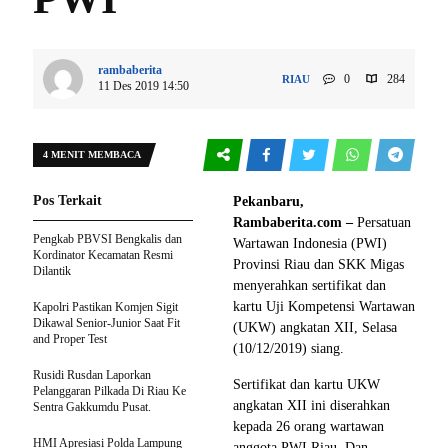
rambaberita
0
284
RIAU
11 Des 2019 14:50
4 MENIT MEMBACA
Pos Terkait
Pekanbaru,
Rambaberita.com –
Persatuan
Pengkab PBVSI Bengkalis dan
Wartawan Indonesia (PWI)
Kordinator Kecamatan Resmi
Provinsi Riau dan SKK Migas
Dilantik
menyerahkan sertifikat dan
kartu Uji Kompetensi Wartawan
Kapolri Pastikan Komjen Sigit
Dikawal Senior-Junior Saat Fit
(UKW) angkatan XII, Selasa
and Proper Test
(10/12/2019) siang.
Rusidi Rusdan Laporkan
Sertifikat dan kartu UKW
Pelanggaran Pilkada Di Riau Ke
angkatan XII ini diserahkan
Sentra Gakkumdu Pusat.
kepada 26 orang wartawan
HMI Apresiasi Polda Lampung
anggota PWI Riau. Dan