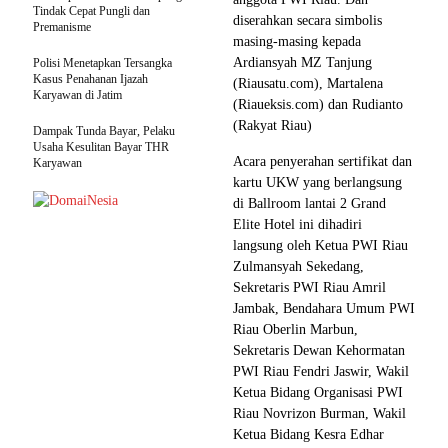
Tindak Cepat Pungli dan
diserahkan secara simbolis
Premanisme
masing-masing kepada
Ardiansyah MZ Tanjung
Polisi Menetapkan Tersangka
Kasus Penahanan Ijazah
(Riausatu.com), Martalena
Karyawan di Jatim
(Riaueksis.com) dan Rudianto
(Rakyat Riau)
Dampak Tunda Bayar, Pelaku
Usaha Kesulitan Bayar THR
Acara penyerahan sertifikat dan
Karyawan
kartu UKW yang berlangsung
di Ballroom lantai 2 Grand
Elite Hotel ini dihadiri
langsung oleh Ketua PWI Riau
Zulmansyah Sekedang,
Sekretaris PWI Riau Amril
Jambak, Bendahara Umum PWI
Riau Oberlin Marbun,
Sekretaris Dewan Kehormatan
PWI Riau Fendri Jaswir, Wakil
Ketua Bidang Organisasi PWI
Riau Novrizon Burman, Wakil
Ketua Bidang Kesra Edhar