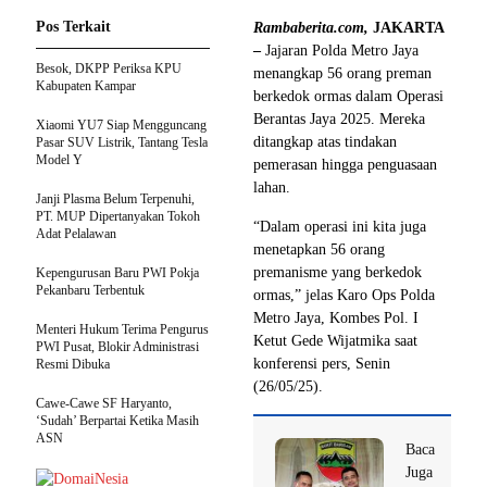
Pos Terkait
Rambaberita.com,
JAKARTA
–
Jajaran Polda Metro Jaya
Besok, DKPP Periksa KPU
menangkap 56 orang preman
Kabupaten Kampar
berkedok ormas dalam Operasi
Berantas Jaya 2025. Mereka
Xiaomi YU7 Siap Mengguncang
ditangkap atas tindakan
Pasar SUV Listrik, Tantang Tesla
Model Y
pemerasan hingga penguasaan
lahan.
Janji Plasma Belum Terpenuhi,
PT. MUP Dipertanyakan Tokoh
“Dalam operasi ini kita juga
Adat Pelalawan
menetapkan 56 orang
premanisme yang berkedok
Kepengurusan Baru PWI Pokja
Pekanbaru Terbentuk
ormas,” jelas Karo Ops Polda
Metro Jaya, Kombes Pol. I
Menteri Hukum Terima Pengurus
Ketut Gede Wijatmika saat
PWI Pusat, Blokir Administrasi
konferensi pers, Senin
Resmi Dibuka
(26/05/25).
Cawe-Cawe SF Haryanto,
‘Sudah’ Berpartai Ketika Masih
ASN
Baca
Juga