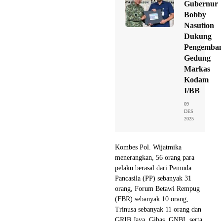
Gubernur
Bobby
Nasution
Dukung
Pengemba
Gedung
Markas
Kodam
I/BB
09
DES
2025
Kombes Pol. Wijatmika
menerangkan, 56 orang para
pelaku berasal dari Pemuda
Pancasila (PP) sebanyak 31
orang, Forum Betawi Rempug
(FBR) sebanyak 10 orang,
Trinusa sebanyak 11 orang dan
GRIB Jaya, Gibas, GNBI, serta