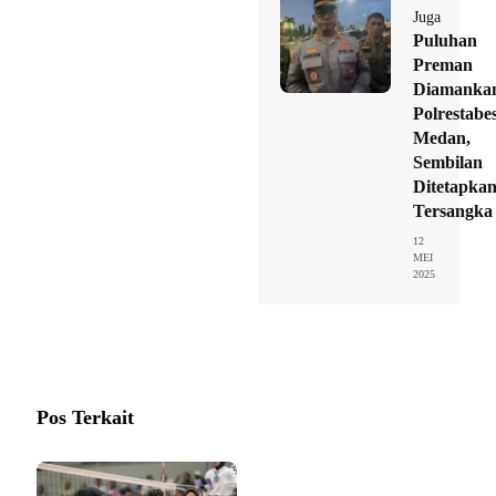
Juga
Puluhan
Preman
Diamanka
Polrestabe
Medan,
Sembilan
Ditetapka
Tersangka
12
MEI
2025
Pos Terkait