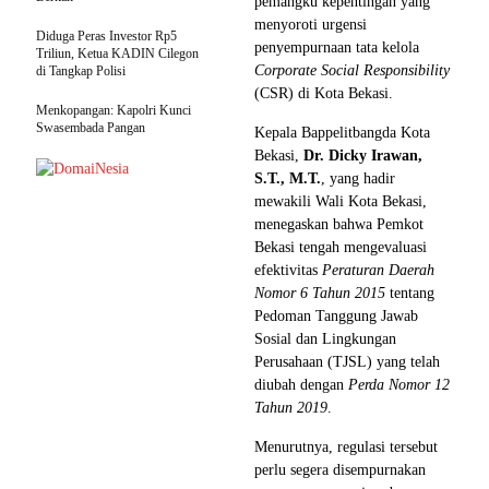
pemangku kepentingan yang
menyoroti urgensi
Diduga Peras Investor Rp5
penyempurnaan tata kelola
Triliun, Ketua KADIN Cilegon
Corporate Social Responsibility
di Tangkap Polisi
(CSR) di Kota Bekasi.
Menkopangan: Kapolri Kunci
Swasembada Pangan
Kepala Bappelitbangda Kota
Bekasi,
Dr. Dicky Irawan,
S.T., M.T.
, yang hadir
mewakili Wali Kota Bekasi,
menegaskan bahwa Pemkot
Bekasi tengah mengevaluasi
efektivitas
Peraturan Daerah
Nomor 6 Tahun 2015
tentang
Pedoman Tanggung Jawab
Sosial dan Lingkungan
Perusahaan (TJSL) yang telah
diubah dengan
Perda Nomor 12
Tahun 2019
.
Menurutnya, regulasi tersebut
perlu segera disempurnakan