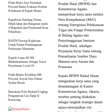
Polda Metro Jaya Terjunkan
Produk Halal (BPJPH) dan
Personil Bantu Evakuasi Korban
Kementerian Agama
Kebakaran di Kapuk Muara
memperkuat kerja sama melalui
Nota Kesepahaman (MoU)
Kapolresta Nandang Terima
Hibah lahan dan Bangunan untuk
tentang Sinergisitas Pelaksanaan
4 Mapolsek dari Pemerintah Kota
Tugas dan Fungsi Pemerintahan
Pekanbaru.
di Bidang Agama dan
Penyelenggaraan Jaminan
BAPDI Dorong Kejaksaan
Untuk Pantau Pembangunan
Produk Halal, sekaligus
Puskesmas Matraman
Perjanjian Kerja Sama tentang
Pemanfaatan Sumber Daya
Kapolri Lepas 40.366
Manusia serta Sarana dan
Bhabinkamtimas Sebagai Tracer
Penyebaran Covid-19
Prasarana.
Polda Banten Kerahkan 600
Kepala BPJPH Haikal Hasan
Personil, Kawal Aksi Damai
mengatakan kerja sama yang
Serikat Buruh
ditandatangani di Kantor
Kementerian Agama, Jakarta,
Bareskrim Polri Berhasil Ungkap
Pengoplosan Gas Elpiji di
tersebut penting dilakukan
Karawang
sebagai langkah strategis dalam
upaya mewujudkan visi