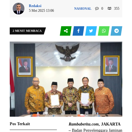
Redaksi
0
355
NASIONAL
5 Mei 2025 13:06
2 MENIT MEMBACA
Pos Terkait
Rambaberita.com
, JAKARTA
–
Badan Penyelenggara Jaminan