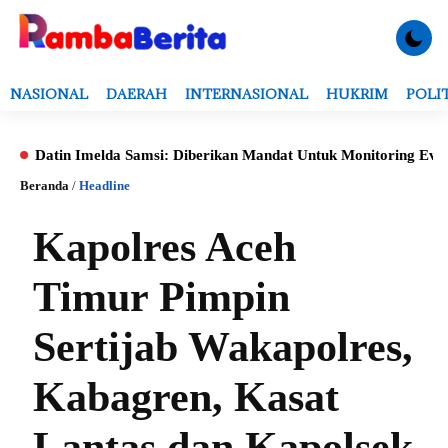
NASIONAL
DAERAH
INTERNASIONAL
HUKRIM
POLI
n Imelda Samsi: Diberikan Mandat Untuk Monitoring Evaluasi, Veri
Beranda
/
Headline
Kapolres Aceh
Timur Pimpin
Sertijab Wakapolres,
Kabagren, Kasat
Lantas dan Kapolsek