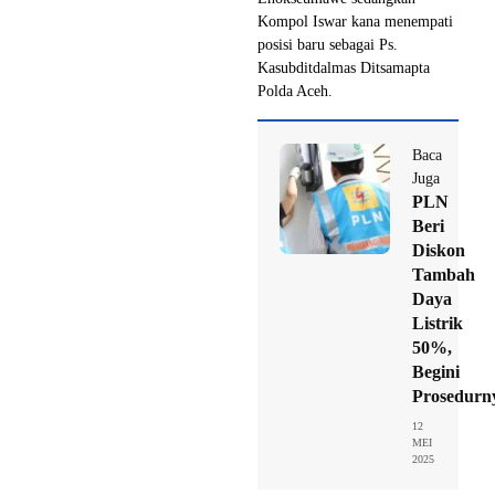
Kompol Iswar kana menempati
posisi baru sebagai Ps.
Kasubditdalmas Ditsamapta
Polda Aceh.
Baca
Juga
PLN
Beri
Diskon
Tambah
Daya
Listrik
50%,
Begini
Prosedurn
12
MEI
2025