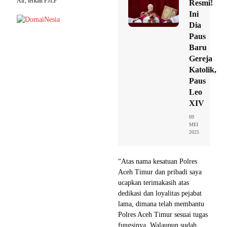
Air, terkait PJLP
Resmi!
Ini
Dia
Paus
Baru
Gereja
Katolik,
Paus
Leo
XIV
09
MEI
2025
“Atas nama kesatuan Polres
Aceh Timur dan pribadi saya
ucapkan terimakasih atas
dedikasi dan loyalitas pejabat
lama, dimana telah membantu
Polres Aceh Timur sesuai tugas
fungsinya. Walaupun sudah