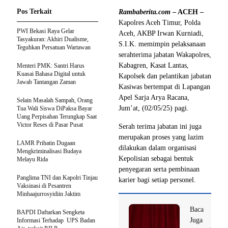
Pos Terkait
Rambaberita.com
– ACEH –
Kapolres Aceh Timur, Polda
PWI Bekasi Raya Gelar
Aceh, AKBP Irwan Kurniadi,
Tasyakuran: Akhiri Dualisme,
S.I.K. memimpin pelaksanaan
Teguhkan Persatuan Wartawan
serahterima jabatan Wakapolres,
Kabagren, Kasat Lantas,
Menteri PMK: Santri Harus
Kuasai Bahasa Digital untuk
Kapolsek dan pelantikan jabatan
Jawab Tantangan Zaman
Kasiwas bertempat di Lapangan
Apel Sarja Arya Racana,
Selain Masalah Sampah, Orang
Jum’at, (02/05/25) pagi.
Tua Wali Siswa DiPaksa Bayar
Uang Perpisahan Terungkap Saat
Victor Reses di Pasar Pusat
Serah terima jabatan ini juga
merupakan proses yang lazim
LAMR Prihatin Dugaan
dilakukan dalam organisasi
Mengkriminalisasi Budaya
Kepolisian sebagai bentuk
Melayu Rida
penyegaran serta pembinaan
Panglima TNI dan Kapolri Tinjau
karier bagi setiap personel.
Vaksinasi di Pesantren
Minhaajurrosyidiin Jaktim
Baca
BAPDI Daftarkan Sengketa
Juga
Informasi Terhadap UPS Badan