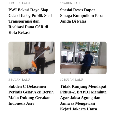
1 TAHUN LALU
5 TAHUN LALU
PWI Bekasi Raya Siap
Spesial Reses Dapot
Gelar Dialog Publik Soal
Sinaga Kumpulkan Para
Transparansi dan
Janda Di Palas
Realisasi Dana CSR di
Kota Bekasi
3 BULAN LALU
10 BULAN LALU
Subden C Detasemen
Tidak Kunjung Mendapat
Perintis Gelar Aksi Bersih
Pidsus-2, BAPDI Meminta
Mako Dukung Gerakan
Agar Jaksa Agung dan
Indonesia Asri
Jamwas Mengawasi
Kejari Jakarta Utara