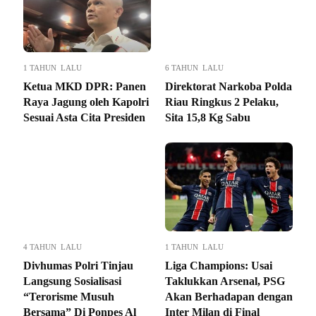
1 TAHUN LALU
6 TAHUN LALU
Ketua MKD DPR: Panen
Direktorat Narkoba Polda
Raya Jagung oleh Kapolri
Riau Ringkus 2 Pelaku,
Sesuai Asta Cita Presiden
Sita 15,8 Kg Sabu
4 TAHUN LALU
1 TAHUN LALU
Divhumas Polri Tinjau
Liga Champions: Usai
Langsung Sosialisasi
Taklukkan Arsenal, PSG
“Terorisme Musuh
Akan Berhadapan dengan
Bersama” Di Ponpes Al
Inter Milan di Final