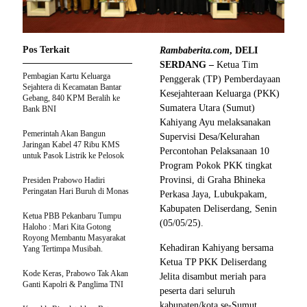
Pos Terkait
Rambaberita.com
, DELI
SERDANG –
Ketua Tim
Pembagian Kartu Keluarga
Penggerak (TP) Pemberdayaan
Sejahtera di Kecamatan Bantar
Kesejahteraan Keluarga (PKK)
Gebang, 840 KPM Beralih ke
Sumatera Utara (Sumut)
Bank BNI
Kahiyang Ayu melaksanakan
Pemerintah Akan Bangun
Supervisi Desa/Kelurahan
Jaringan Kabel 47 Ribu KMS
Percontohan Pelaksanaan 10
untuk Pasok Listrik ke Pelosok
Program Pokok PKK tingkat
Provinsi, di Graha Bhineka
Presiden Prabowo Hadiri
Peringatan Hari Buruh di Monas
Perkasa Jaya, Lubukpakam,
Kabupaten Deliserdang, Senin
Ketua PBB Pekanbaru Tumpu
(05/05/25).
Haloho : Mari Kita Gotong
Royong Membantu Masyarakat
Kehadiran Kahiyang bersama
Yang Tertimpa Musibah.
Ketua TP PKK Deliserdang
Kode Keras, Prabowo Tak Akan
Jelita disambut meriah para
Ganti Kapolri & Panglima TNI
peserta dari seluruh
kabupaten/kota se-Sumut.