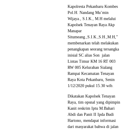
Kapolresta Pekanbaru Kombes
Pol.H. Nandang Mu’min
Wijaya., S.I.K., M.H melalui
Kapolsek Tenayan Raya Akp
Manapar
Situmeang.,S.I.K.,S.H.,M.H,”
membenarkan telah melakukan
penangkapan seorang tersangka
inisial SC alias Son jalan
Lintas Timur KM 16 RT 003
RW 005 Kelurahan Sialang
Rampai Kecamatan Tenayan
Raya Kota Pekanbaru, Senin
1/12/2020 pukul 15.30 wib.
Dikatakan Kapolsek Tenayan
Raya, tim opsnal yang dipimpin
Kanit reskrim Iptu M.Bahari
Abdi dan Panit II Ipda Budi
Hartono, mendapat informasi
dari masyarakat bahwa di jalan