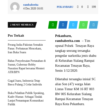
rambaberita
0
199
PEKANBARU
4 Des 2020 16:01
2 MENIT MEMBACA
Pos Terkait
Pekanbaru,
rambaberita.com
– Tim
Perang India-Pakistan Semakin
opsnal Polsek Tenayan Raya
Panas: Perbatasan Mencekam,
tangkap seorang tersangka
Iran Buka Suara
pengedar narkotika jenis shabu
di Kelurahan Sialang Rampai
Bahas Penyelesaian Pertanahan di
Sumut, Gubernur Bobby
Kecamatan Tenayan Raya,
Nasution Rapat bersama Menteri
Senin 1/12/2020.
ATR/BPN
Diketahui tersangka inisial SC
Gagal Juara, Indonesia Tetap
alias Son (47) warga Jalan
Bawa Pulang 2 Gelar Individu
Lintas Timur KM 16 RT 003
Buka Pelatihan Publik Speaking,
RW 005 Kelurahan Sialang
Kadiv Humas: Sebagai Tindak
Rampai Kecamatan Tenayan
Lanjut Pemantapan Komunikasi
Raya Kota Pekanbaru.
Publik