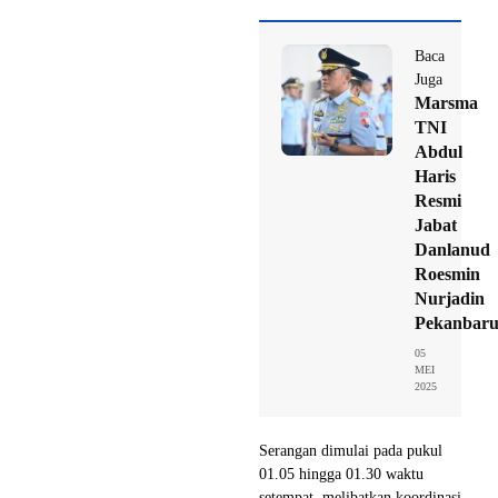
Baca
Juga
Marsma
TNI
Abdul
Haris
Resmi
Jabat
Danlanud
Roesmin
Nurjadin
Pekanbar
05
MEI
2025
Serangan dimulai pada pukul
01.05 hingga 01.30 waktu
setempat, melibatkan koordinasi