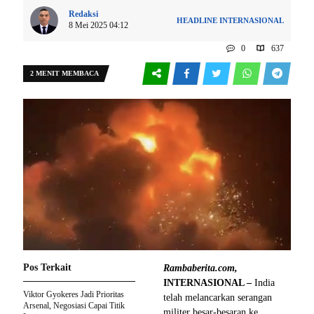
Redaksi
HEADLINE
INTERNASIONAL
8 Mei 2025 04:12
0
637
2 MENIT MEMBACA
Pos Terkait
Rambaberita.com,
INTERNASIONAL –
India
Viktor Gyokeres Jadi Prioritas
telah melancarkan serangan
Arsenal, Negosiasi Capai Titik
militer besar-besaran ke