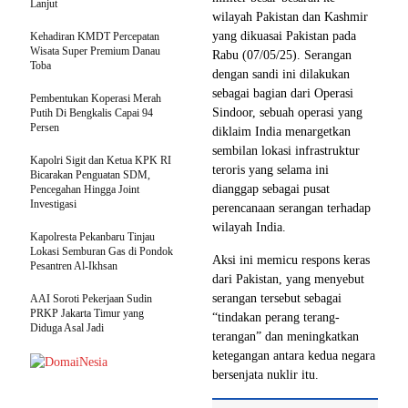
Lanjut
wilayah Pakistan dan Kashmir
yang dikuasai Pakistan pada
Kehadiran KMDT Percepatan
Wisata Super Premium Danau
Rabu (07/05/25). Serangan
Toba
dengan sandi ini dilakukan
sebagai bagian dari Operasi
Pembentukan Koperasi Merah
Sindoor, sebuah operasi yang
Putih Di Bengkalis Capai 94
Persen
diklaim India menargetkan
sembilan lokasi infrastruktur
Kapolri Sigit dan Ketua KPK RI
teroris yang selama ini
Bicarakan Penguatan SDM,
dianggap sebagai pusat
Pencegahan Hingga Joint
Investigasi
perencanaan serangan terhadap
wilayah India.
Kapolresta Pekanbaru Tinjau
Lokasi Semburan Gas di Pondok
Aksi ini memicu respons keras
Pesantren Al-Ikhsan
dari Pakistan, yang menyebut
serangan tersebut sebagai
AAI Soroti Pekerjaan Sudin
PRKP Jakarta Timur yang
“tindakan perang terang-
Diduga Asal Jadi
terangan” dan meningkatkan
ketegangan antara kedua negara
bersenjata nuklir itu.