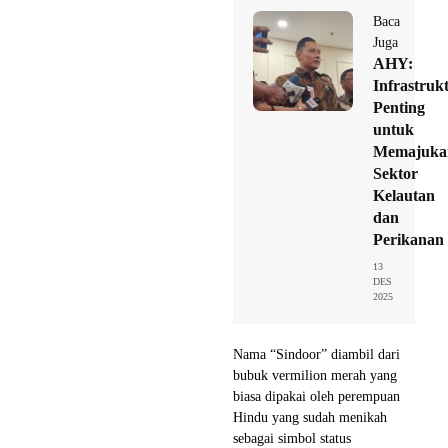
Baca
Juga
AHY:
Infrastruk
Penting
untuk
Memajuka
Sektor
Kelautan
dan
Perikanan
13
DES
2025
Nama “Sindoor” diambil dari
bubuk vermilion merah yang
biasa dipakai oleh perempuan
Hindu yang sudah menikah
sebagai simbol status