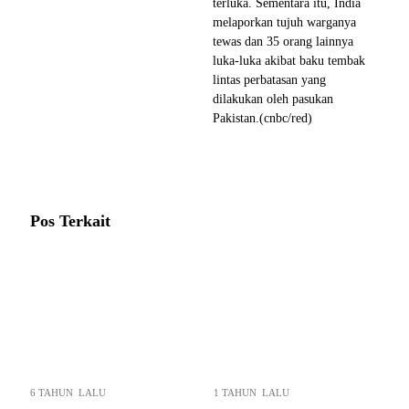
terluka. Sementara itu, India
melaporkan tujuh warganya
tewas dan 35 orang lainnya
luka-luka akibat baku tembak
lintas perbatasan yang
dilakukan oleh pasukan
Pakistan.(cnbc/red)
Pos Terkait
6 TAHUN LALU
1 TAHUN LALU