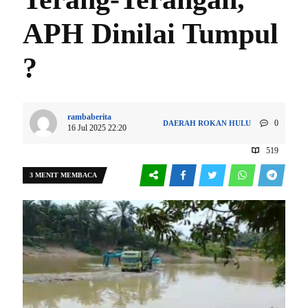
APH Dinilai Tumpul
?
rambaberita
0
DAERAH
ROKAN HULU
16 Jul 2025 22:20
519
3 MENIT MEMBACA