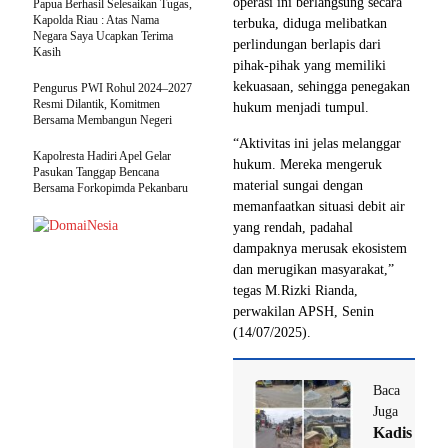
operasi ini berlangsung secara
Papua Berhasil Selesaikan Tugas,
Kapolda Riau : Atas Nama
terbuka, diduga melibatkan
Negara Saya Ucapkan Terima
perlindungan berlapis dari
Kasih
pihak-pihak yang memiliki
kekuasaan, sehingga penegakan
Pengurus PWI Rohul 2024–2027
Resmi Dilantik, Komitmen
hukum menjadi tumpul.
Bersama Membangun Negeri
“Aktivitas ini jelas melanggar
Kapolresta Hadiri Apel Gelar
hukum. Mereka mengeruk
Pasukan Tanggap Bencana
material sungai dengan
Bersama Forkopimda Pekanbaru
memanfaatkan situasi debit air
yang rendah, padahal
dampaknya merusak ekosistem
dan merugikan masyarakat,”
tegas M.Rizki Rianda,
perwakilan APSH, Senin
(14/07/2025).
Baca
Juga
Kadis