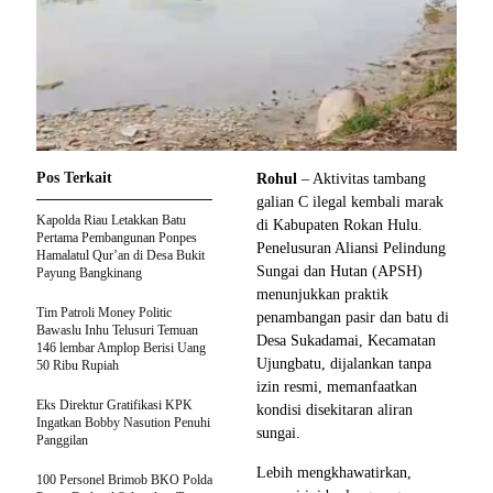
Pos Terkait
Rohul
– Aktivitas tambang
galian C ilegal kembali marak
Kapolda Riau Letakkan Batu
di Kabupaten Rokan Hulu.
Pertama Pembangunan Ponpes
Penelusuran Aliansi Pelindung
Hamalatul Qur’an di Desa Bukit
Sungai dan Hutan (APSH)
Payung Bangkinang
menunjukkan praktik
Tim Patroli Money Politic
penambangan pasir dan batu di
Bawaslu Inhu Telusuri Temuan
Desa Sukadamai, Kecamatan
146 lembar Amplop Berisi Uang
Ujungbatu, dijalankan tanpa
50 Ribu Rupiah
izin resmi, memanfaatkan
Eks Direktur Gratifikasi KPK
kondisi disekitaran aliran
Ingatkan Bobby Nasution Penuhi
sungai.
Panggilan
Lebih mengkhawatirkan,
100 Personel Brimob BKO Polda