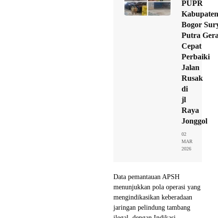
PUPR
Kabupate
Bogor Sur
Putra Ger
Cepat
Perbaiki
Jalan
Rusak
di
jl
Raya
Jonggol
02
MAR
2026
Data pemantauan APSH
menunjukkan pola operasi yang
mengindikasikan keberadaan
jaringan pelindung tambang
ilegal, dengan Indikasi