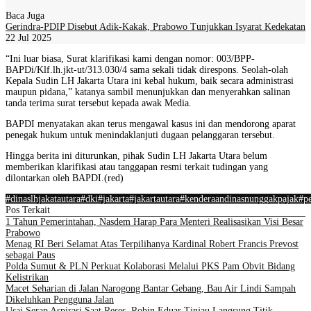
Baca Juga
Gerindra-PDIP Disebut Adik-Kakak, Prabowo Tunjukkan Isyarat Kedekatan
22 Jul 2025
“Ini luar biasa, Surat klarifikasi kami dengan nomor: 003/BPP-
BAPDi/Klf.lh.jkt-ut/313.030/4 sama sekali tidak direspons. Seolah-olah
Kepala Sudin LH Jakarta Utara ini kebal hukum, baik secara administrasi
maupun pidana,” katanya sambil menunjukkan dan menyerahkan salinan
tanda terima surat tersebut kepada awak Media.
BAPDI menyatakan akan terus mengawal kasus ini dan mendorong aparat
penegak hukum untuk menindaklanjuti dugaan pelanggaran tersebut.
Hingga berita ini diturunkan, pihak Sudin LH Jakarta Utara belum
memberikan klarifikasi atau tanggapan resmi terkait tudingan yang
dilontarkan oleh BAPDI.(red)
#dinaslhjakatautara
#dki
#jakarta
#jakartautara
#kenderaandinasnunggakpajak
#p
Pos Terkait
1 Tahun Pemerintahan, Nasdem Harap Para Menteri Realisasikan Visi Besar
Prabowo
Menag RI Beri Selamat Atas Terpilihanya Kardinal Robert Francis Prevost
sebagai Paus
Polda Sumut & PLN Perkuat Kolaborasi Melalui PKS Pam Obvit Bidang
Kelistrikan
Macet Seharian di Jalan Narogong Bantar Gebang, Bau Air Lindi Sampah
Dikeluhkan Pengguna Jalan
Usai Serap Aspirasi Saat Reses, Robin Eduar Tinjau Langsung Titik