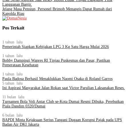
Langganan Banjir.
Jelang Masa Pensiun, Personel Brimob Menangis Dapat Rumah dari
Kapolda Riau
Pos Terkait
1 tahun lalu
Pemerintah Siapkan Kebijakan LPG 3 Kg Satu Harga Mulai 2026
1 tahun lalu
Bobby Dampingi Wapres RI Tinjau Puskesmas dan Pasar, Pastikan
Pemerataan Kesehatan
1 tahun lalu
Paula Badosa Berhasil Menaklukkan Naomi Osaka di Roland Garros
5 tahun lalu
Ini Aspirasi Masyarakat Jalan Rokan saat Victor Parulian Laksanakan Reses.
11 bulan lalu
Turnamen Bola Voli Antar Club se-Kota Dumai Resmi Dibuka, Perebutkan
Piala Dandim 0320/Dumai
6 bulan lalu
BAPDI Minta Kejaksaan Serius Tangani Dugaan Korupsi Pajak pada UPS
Badan Air DKI Jakarta