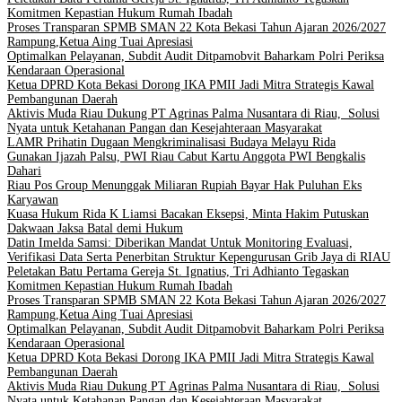
Komitmen Kepastian Hukum Rumah Ibadah
Proses Transparan SPMB SMAN 22 Kota Bekasi Tahun Ajaran 2026/2027
Rampung,Ketua Aing Tuai Apresiasi
Optimalkan Pelayanan, Subdit Audit Ditpamobvit Baharkam Polri Periksa
Kendaraan Operasional
Ketua DPRD Kota Bekasi Dorong IKA PMII Jadi Mitra Strategis Kawal
Pembangunan Daerah
Aktivis Muda Riau Dukung PT Agrinas Palma Nusantara di Riau, Solusi
Nyata untuk Ketahanan Pangan dan Kesejahteraan Masyarakat
LAMR Prihatin Dugaan Mengkriminalisasi Budaya Melayu Rida
Gunakan Ijazah Palsu, PWI Riau Cabut Kartu Anggota PWI Bengkalis
Dahari
Riau Pos Group Menunggak Miliaran Rupiah Bayar Hak Puluhan Eks
Karyawan
Kuasa Hukum Rida K Liamsi Bacakan Eksepsi, Minta Hakim Putuskan
Dakwaan Jaksa Batal demi Hukum
Datin Imelda Samsi: Diberikan Mandat Untuk Monitoring Evaluasi,
Verifikasi Data Serta Penerbitan Struktur Kepengurusan Grib Jaya di RIAU
Peletakan Batu Pertama Gereja St. Ignatius, Tri Adhianto Tegaskan
Komitmen Kepastian Hukum Rumah Ibadah
Proses Transparan SPMB SMAN 22 Kota Bekasi Tahun Ajaran 2026/2027
Rampung,Ketua Aing Tuai Apresiasi
Optimalkan Pelayanan, Subdit Audit Ditpamobvit Baharkam Polri Periksa
Kendaraan Operasional
Ketua DPRD Kota Bekasi Dorong IKA PMII Jadi Mitra Strategis Kawal
Pembangunan Daerah
Aktivis Muda Riau Dukung PT Agrinas Palma Nusantara di Riau, Solusi
Nyata untuk Ketahanan Pangan dan Kesejahteraan Masyarakat