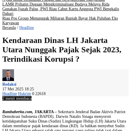
LAMR Prihatin Dugaan Mengkriminalisasi Budaya Melayu Rida
Gunakan Ijazah Palsu, PWI Riau Cabut Kartu Anggota PWI Bengkalis
Dahari
Riau Pos Group Menunggak Miliaran Rupiah Bayar Hak Puluhan Eks
Karyawan
Beranda
/
Headline
Kendaraan Dinas LH Jakarta
Utara Nunggak Pajak Sejak 2023,
Terindikasi Korupsi ?
Redaksi
17 Mei 2025 18:25
Headline
Hukrim
0
22618
2 menit membaca
Rambaberita.com,
JAKARTA –
Sekretaris Jenderal Badan Aktivis Patriot
Demokrasi Indonesia (BAPDI), Darwin Natalis Sinaga menyoroti
ketidakpatuhan Suku Dinas (Sudin) Lingkungan Hidup (LH) Jakarta Utara
dalam membayar pajak kendaraan dinas (KD). Ia bahkan menyebut Sudin
LH Jakarta Utara sebagai salah satu instansi yang paling tidak taat dalam