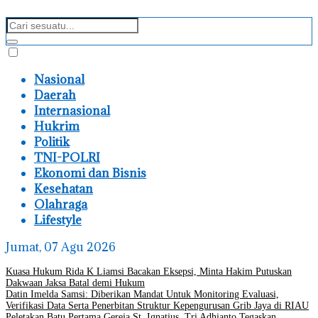
Nasional
Daerah
Internasional
Hukrim
Politik
TNI-POLRI
Ekonomi dan Bisnis
Kesehatan
Olahraga
Lifestyle
Jumat, 07 Agu 2026
Kuasa Hukum Rida K Liamsi Bacakan Eksepsi, Minta Hakim Putuskan
Dakwaan Jaksa Batal demi Hukum
Datin Imelda Samsi: Diberikan Mandat Untuk Monitoring Evaluasi,
Verifikasi Data Serta Penerbitan Struktur Kepengurusan Grib Jaya di RIAU
Peletakan Batu Pertama Gereja St. Ignatius, Tri Adhianto Tegaskan