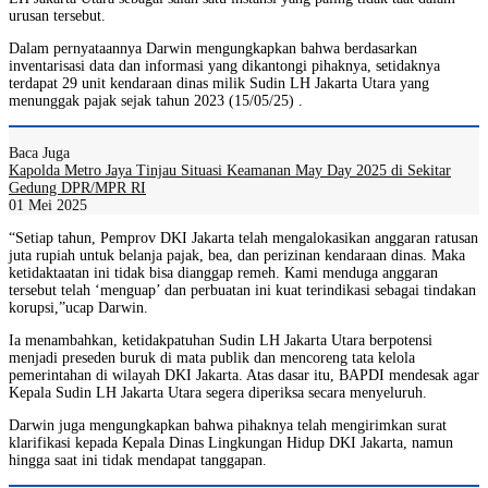
urusan tersebut.
Dalam pernyataannya Darwin mengungkapkan bahwa berdasarkan
inventarisasi data dan informasi yang dikantongi pihaknya, setidaknya
terdapat 29 unit kendaraan dinas milik Sudin LH Jakarta Utara yang
menunggak pajak sejak tahun 2023 (15/05/25) .
Baca Juga
Kapolda Metro Jaya Tinjau Situasi Keamanan May Day 2025 di Sekitar
Gedung DPR/MPR RI
01 Mei 2025
“Setiap tahun, Pemprov DKI Jakarta telah mengalokasikan anggaran ratusan
juta rupiah untuk belanja pajak, bea, dan perizinan kendaraan dinas. Maka
ketidaktaatan ini tidak bisa dianggap remeh. Kami menduga anggaran
tersebut telah ‘menguap’ dan perbuatan ini kuat terindikasi sebagai tindakan
korupsi,”ucap Darwin.
Ia menambahkan, ketidakpatuhan Sudin LH Jakarta Utara berpotensi
menjadi preseden buruk di mata publik dan mencoreng tata kelola
pemerintahan di wilayah DKI Jakarta. Atas dasar itu, BAPDI mendesak agar
Kepala Sudin LH Jakarta Utara segera diperiksa secara menyeluruh.
Darwin juga mengungkapkan bahwa pihaknya telah mengirimkan surat
klarifikasi kepada Kepala Dinas Lingkungan Hidup DKI Jakarta, namun
hingga saat ini tidak mendapat tanggapan.